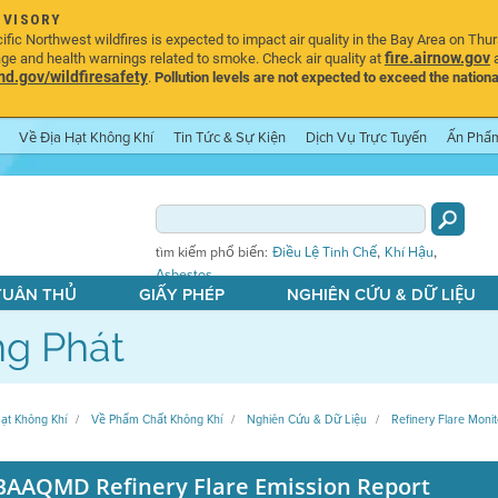
DVISORY
ic Northwest wildfires is expected to impact air quality in the Bay Area on Thu
fire.airnow.gov
age and health warnings related to smoke. Check air quality at
a
.gov/wildfiresafety
.
Pollution levels are not expected to exceed the nationa
Về Địa Hạt Không Khí
Tin Tức & Sự Kiện
Dịch Vụ Trực Tuyến
Ấn Phẩ
,
,
tìm kiếm phổ biến:
Điều Lệ Tinh Chế
Khí Hậu
Asbestos
 TUÂN THỦ
GIẤY PHÉP
NGHIÊN CỨU & DỮ LIỆU
g Phát
ạt Không Khí
Về Phẩm Chất Không Khí
Nghiên Cứu & Dữ Liệu
Refinery Flare Monit
BAAQMD Refinery Flare Emission Report