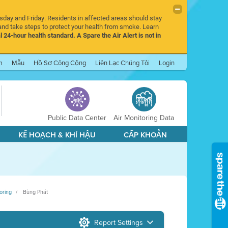
rsday and Friday. Residents in affected areas should stay
nd take steps to protect your health from smoke. Learn
l 24-hour health standard. A Spare the Air Alert is not in
m
Mẫu
Hồ Sơ Công Cộng
Liên Lạc Chúng Tôi
Login
Public Data Center
Air Monitoring Data
KẾ HOẠCH & KHÍ HẬU
CẤP KHOẢN
oring
Bùng Phát
Report Settings