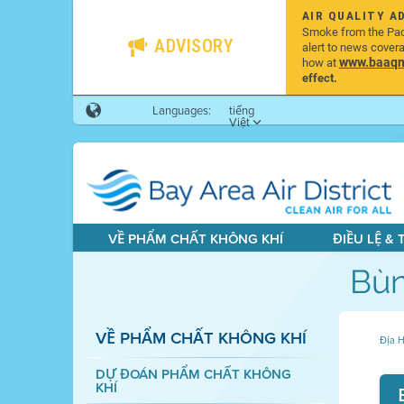
AIR QUALITY A
Smoke from the Pacif
ADVISORY
alert to news cover
www.baaqmd
how at
effect.
Languages:
tiếng
Việt
VỀ PHẨM CHẤT KHÔNG KHÍ
ĐIỀU LỆ &
Bùn
VỀ PHẨM CHẤT KHÔNG KHÍ
Địa H
DỰ ĐOÁN PHẨM CHẤT KHÔNG
KHÍ