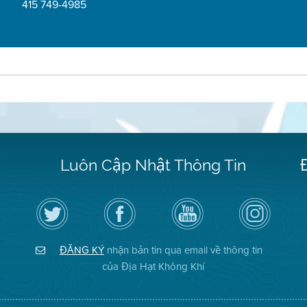
415 749-4985
Luôn Cập Nhật Thông Tin
Hãy
Truy
Kênh
Air
theo
cập
YouTube
District
dõi
Trang
của
on
Địa
Facebook
Địa
Instagram
Hạt
của
Hạt
ĐĂNG KÝ
nhận bản tin qua email về thông tin
Không
Địa
Không
Khí
Hạt
Khí
của Địa Hạt Không Khí
trên
Twitter