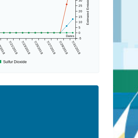
Estimated Emissions (lbs/day)
30
25
20
15
10
5
0
Dates
-5
9/2018
7/21/2018
7/23/2018
7/25/2018
7/27/2018
7/29/2018
7/31/2018
Sulfur Dioxide