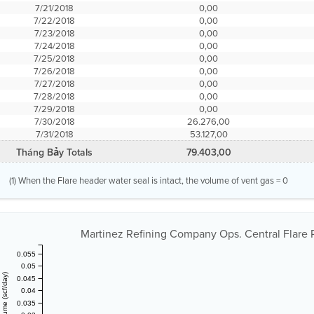
7/21/2018
0,00
7/22/2018
0,00
7/23/2018
0,00
7/24/2018
0,00
7/25/2018
0,00
7/26/2018
0,00
7/27/2018
0,00
7/28/2018
0,00
7/29/2018
0,00
7/30/2018
26.276,00
7/31/2018
53.127,00
Tháng Bảy Totals
79.403,00
(1) When the Flare header water seal is intact, the volume of vent gas = 0
Martinez Refining Company Ops. Central Flare R
0.055
0.05
0.045
0.04
0.035