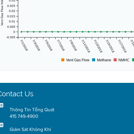
Vent Gas Flow Volume (scf/day)
0.03
0.025
0.02
0.015
0.01
0.005
0
-0.005
7/1/2018
7/3/2018
7/5/2018
7/7/2018
7/9/2018
7/11/2018
7/13/2018
7/15/2018
7/17/2018
7/1
Vent Gas Flow
Methane
NMHC
Contact Us
Thông Tin Tổng Quát
415 749-4900
Giám Sát Không Khí