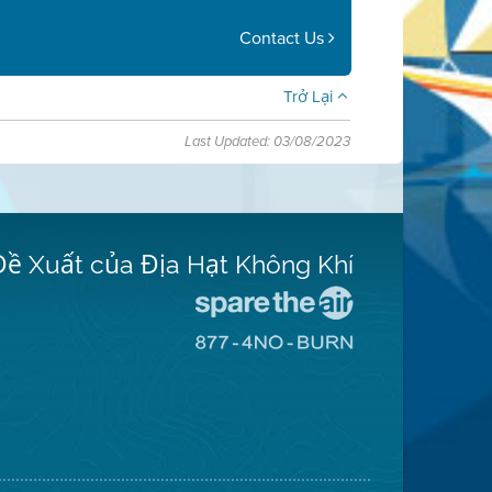
Contact Us
Trở Lại
Last Updated: 03/08/2023
Đề Xuất của Địa Hạt Không Khí
Đến
Trang
Đến
Mạng
Trang
Spare
Mạng
The
8774
Air
No
(Bảo
Burn
Toàn
(Không
Không