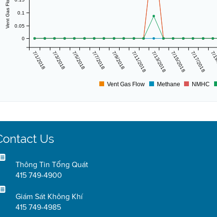
0.1
0.05
0
7/1/2018
7/3/2018
7/5/2018
7/7/2018
7/9/2018
7/11/2018
7/13/2018
7/15/2018
7/17/2018
7/1
Vent Gas Flow
Methane
NMHC
Contact Us
Thông Tin Tổng Quát
415 749-4900
Giám Sát Không Khí
415 749-4985