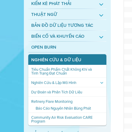
KIỂM KÊ PHÁT THẢI
THUẬT NGỮ
BẢN ĐỒ DỮ LIỆU TƯƠNG TÁC
BIẾN CỐ VÀ KHUYẾN CÁO
OPEN BURN
NGHIÊN CỨU & DỮ LIỆU
Tiêu Chuẩn Phẩm Chất Không Khí và
Tình Trạng Đạt Chuẩn
Nghiên Cứu & Lập Mô Hình
Dự Đoán và Phân Tích Dữ Liệu
Refinery Flare Monitoring
Báo Cáo Nguyên Nhân Bùng Phát
Community Air Risk Evaluation CARE
Program