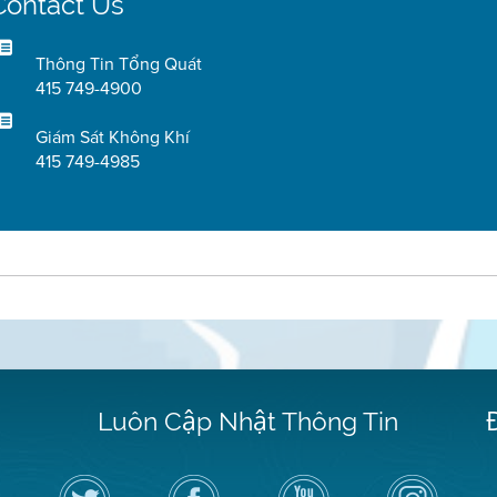
Contact Us
Thông Tin Tổng Quát
415 749-4900
Giám Sát Không Khí
415 749-4985
Luôn Cập Nhật Thông Tin
Hãy
Truy
Kênh
Air
theo
cập
YouTube
District