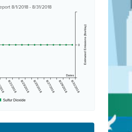
port 8/1/2018 - 8/31/2018
Estimated Emissions (lbs/day)
0
Dates
/2018
8/21/2018
8/23/2018
8/25/2018
8/27/2018
8/29/2018
8/31/2018
Sulfur Dioxide