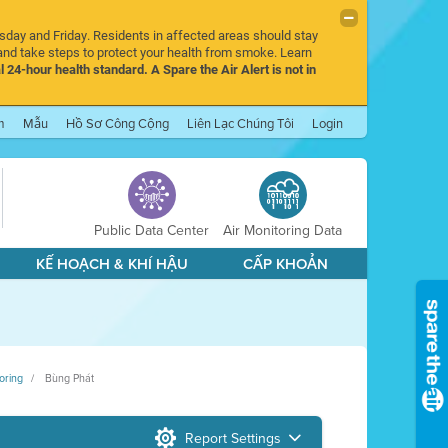
rsday and Friday. Residents in affected areas should stay
nd take steps to protect your health from smoke. Learn
l 24-hour health standard. A Spare the Air Alert is not in
m
Mẫu
Hồ Sơ Công Cộng
Liên Lạc Chúng Tôi
Login
Public Data Center
Air Monitoring Data
KẾ HOẠCH & KHÍ HẬU
CẤP KHOẢN
oring
Bùng Phát
Report Settings