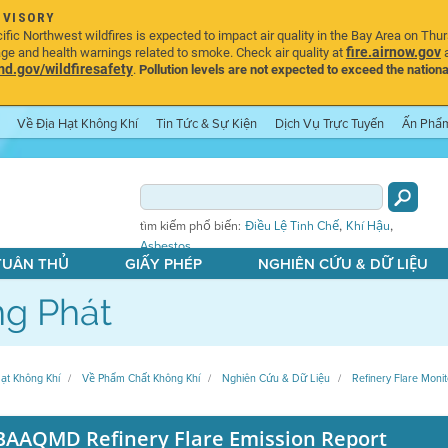
DVISORY
ic Northwest wildfires is expected to impact air quality in the Bay Area on Thu
fire.airnow.gov
age and health warnings related to smoke. Check air quality at
a
.gov/wildfiresafety
.
Pollution levels are not expected to exceed the nationa
Về Địa Hạt Không Khí
Tin Tức & Sự Kiện
Dịch Vụ Trực Tuyến
Ấn Phẩ
,
,
tìm kiếm phổ biến:
Điều Lệ Tinh Chế
Khí Hậu
Asbestos
 TUÂN THỦ
GIẤY PHÉP
NGHIÊN CỨU & DỮ LIỆU
g Phát
ạt Không Khí
Về Phẩm Chất Không Khí
Nghiên Cứu & Dữ Liệu
Refinery Flare Monit
BAAQMD Refinery Flare Emission Report