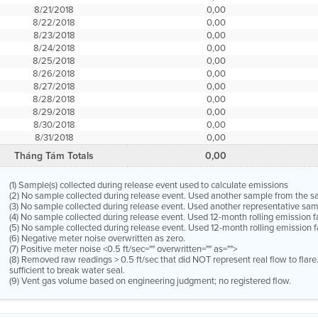
8/21/2018
0,00
8/22/2018
0,00
8/23/2018
0,00
8/24/2018
0,00
8/25/2018
0,00
8/26/2018
0,00
8/27/2018
0,00
8/28/2018
0,00
8/29/2018
0,00
8/30/2018
0,00
8/31/2018
0,00
Tháng Tám Totals
0,00
(1) Sample(s) collected during release event used to calculate emissions
(2) No sample collected during release event. Used another sample from the 
(3) No sample collected during release event. Used another representative s
(4) No sample collected during release event. Used 12-month rolling emission 
(5) No sample collected during release event. Used 12-month rolling emission f
(6) Negative meter noise overwritten as zero.
(7) Positive meter noise <0.5 ft/sec="" overwritten="" as="">
(8) Removed raw readings > 0.5 ft/sec that did NOT represent real flow to flar
sufficient to break water seal.
(9) Vent gas volume based on engineering judgment; no registered flow.