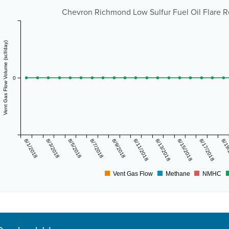
Chevron Richmond Low Sulfur Fuel Oil Flare Re
Vent Gas Flow Volume (scf/day)
0
8/1/2018
8/3/2018
8/5/2018
8/7/2018
8/9/2018
8/11/2018
8/13/2018
8/15/2018
8/17/2018
8/19
Vent Gas Flow
Methane
NMHC