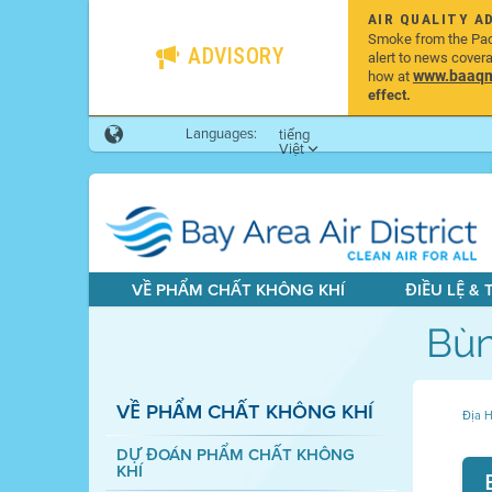
AIR QUALITY A
Smoke from the Pacif
ADVISORY
alert to news cover
www.baaqmd
how at
effect.
Languages:
tiếng
Việt
VỀ PHẨM CHẤT KHÔNG KHÍ
ĐIỀU LỆ &
Bùn
VỀ PHẨM CHẤT KHÔNG KHÍ
Địa H
DỰ ĐOÁN PHẨM CHẤT KHÔNG
KHÍ