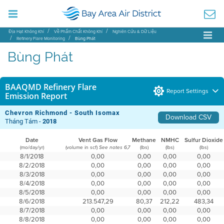
Địa Hạt Không Khí
Về Phẩm Chất Không Khí
Nghiên Cứu & Dữ Liệu
Refinery Flare Monitoring
Bùng Phát
Bùng Phát
BAAQMD Refinery Flare
Report Settings
Emission Report
Chevron Richmond - South Isomax
Download CSV
Tháng Tám -
2018
Date
Vent Gas Flow
Methane
NMHC
Sulfur Dioxide
(mo/day/yr)
(volume in scf)
(lbs)
(lbs)
(lbs)
See notes 6,7
8/1/2018
0,00
0,00
0,00
0,00
8/2/2018
0,00
0,00
0,00
0,00
8/3/2018
0,00
0,00
0,00
0,00
8/4/2018
0,00
0,00
0,00
0,00
8/5/2018
0,00
0,00
0,00
0,00
8/6/2018
213.547,29
80,37
212,22
483,34
8/7/2018
0,00
0,00
0,00
0,00
8/8/2018
0,00
0,00
0,00
0,00