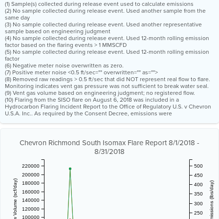
(1) Sample(s) collected during release event used to calculate emissions
(2) No sample collected during release event. Used another sample from the
same day
(3) No sample collected during release event. Used another representative
sample based on engineering judgment
(4) No sample collected during release event. Used 12-month rolling emission
factor based on the flaring events > 1 MMSCFD
(5) No sample collected during release event. Used 12-month rolling emission
factor
(6) Negative meter noise overwritten as zero.
(7) Positive meter noise <0.5 ft/sec="" overwritten="" as="">
(8) Removed raw readings > 0.5 ft/sec that did NOT represent real flow to flare.
Monitoring indicates vent gas pressure was not sufficient to break water seal.
(9) Vent gas volume based on engineering judgment; no registered flow.
(10) Flaring from the SISO flare on August 6, 2018 was included in a
Hydrocarbon Flaring Incident Report to the Office of Regulatory U.S. v Chevron
U.S.A. Inc.. As required by the Consent Decree, emissions were
Chevron Richmond South Isomax Flare Report 8/1/2018 -
8/31/2018
220000
500
200000
450
Vent Gas Flow Volume (scf/day)
180000
Estimated Emissions (lbs/day)
400
160000
350
140000
300
120000
250
100000