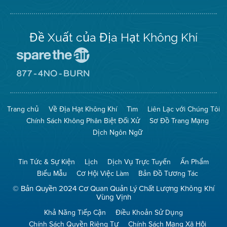
Twitter
Đề Xuất của Địa Hạt Không Khí
Đến
Trang
Mạng
Đến
Spare
Trang
The
Mạng
Air
8774
Trang chủ
Về Địa Hạt Không Khí
Tìm
Liên Lạc với Chúng Tôi
(Bảo
No
Toàn
Burn
Chính Sách Không Phân Biệt Đối Xử
Sơ Đồ Trang Mạng
Không
(Không
Khí)
Đốt)
Dịch Ngôn Ngữ
Tin Tức & Sự Kiện
Lịch
Dịch Vụ Trực Tuyến
Ấn Phẩm
Biểu Mẫu
Cơ Hội Việc Làm
Bản Đồ Tương Tác
© Bản Quyền 2024 Cơ Quan Quản Lý Chất Lượng Không Khí
Vùng Vịnh
Khả Năng Tiếp Cận
Điều Khoản Sử Dụng
Chính Sách Quyền Riêng Tư
Chính Sách Mạng Xã Hội