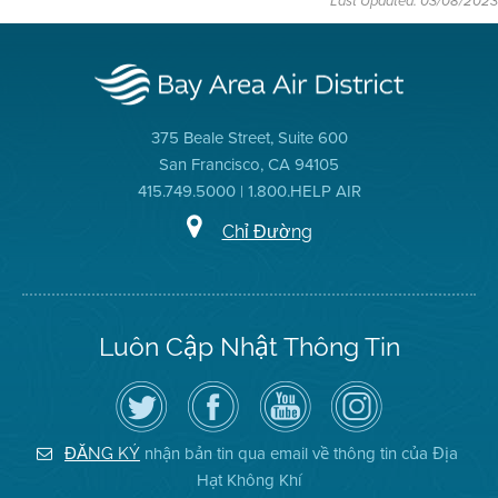
Last Updated: 03/08/2023
375 Beale Street, Suite 600
San Francisco, CA 94105
415.749.5000 | 1.800.HELP AIR
Chỉ Đường
Luôn Cập Nhật Thông Tin
Hãy
Truy
Kênh
Air
theo
cập
YouTube
District
dõi
Trang
của
on
Địa
Facebook
Địa
Instagram
Hạt
của
Hạt
nhận bản tin qua email về thông tin của Địa
ĐĂNG KÝ
Không
Địa
Không
Hạt Không Khí
Khí
Hạt
Khí
trên