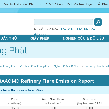
Về Địa Hạt Không Khí
Tin Tức & Sự Kiện
Dịch Vụ Trực Tuyến
Ấn Phẩ
,
,
tìm kiếm phổ biến:
Điều Lệ Tinh Chế
Khí Hậu
Asbestos
 TUÂN THỦ
GIẤY PHÉP
NGHIÊN CỨU & DỮ LIỆU
g Phát
ạt Không Khí
Về Phẩm Chất Không Khí
Nghiên Cứu & Dữ Liệu
Refinery Flare Monit
BAAQMD Refinery Flare Emission Report
Valero Benicia - Acid Gas
Date
Vent Gas Flow
Methane
(mo/day/yr)
(volume in scf)
(lbs)
See notes 1,2,3,4
8/1/2018
0,00
0,00