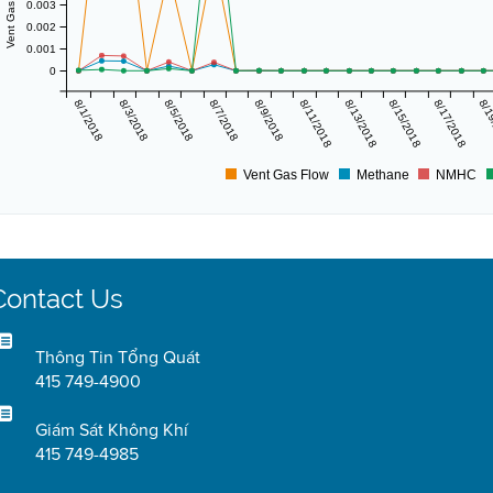
0.003
0.002
0.001
0
8/1/2018
8/3/2018
8/5/2018
8/7/2018
8/9/2018
8/11/2018
8/13/2018
8/15/2018
8/17/2018
8/1
Vent Gas Flow
Methane
NMHC
Contact Us
Thông Tin Tổng Quát
415 749-4900
Giám Sát Không Khí
415 749-4985