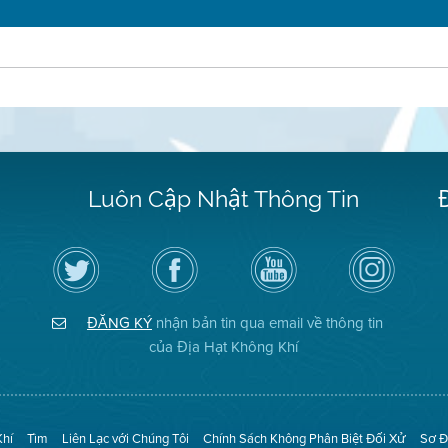
Luôn Cập Nhật Thông Tin
Hãy
Truy
Kênh
Air
theo
cập
YouTube
District
dõi
Trang
của
on
Địa
Facebook
Địa
Instagram
Hạt
của
Hạt
ĐĂNG KÝ
nhận bản tin qua email về thông tin
Không
Địa
Không
Khí
Hạt
Khí
của Địa Hạt Không Khí
trên
Twitter
Khí
Tìm
Liên Lạc với Chúng Tôi
Chính Sách Không Phân Biệt Đối Xử
Sơ Đ