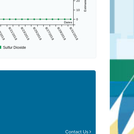
20
10
0
Dates
9/2018
8/21/2018
8/23/2018
8/25/2018
8/27/2018
8/29/2018
8/31/2018
Sulfur Dioxide
Contact Us