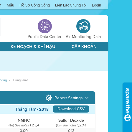
m
Mẫu
Hồ Sơ Công Cộng
Liên Lạc Chúng Tôi
Login
Public Data Center
Air Monitoring Data
KẾ HOẠCH & KHÍ HẬU
CẤP KHOẢN
oring
Bùng Phát
Report Settings
Download CSV
Tháng Tám -
2018
NMHC
Sulfur Dioxide
(lbs)
(lbs)
See notes 1,2,3,4
See notes 1,2,3,4
0,00
0,13