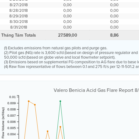
8/27/2018
0,00
0,00
8/28/2018
0,00
0,00
8/29/2018
0,00
0,00
8/30/2018
0,00
0,00
8/31/2018
0,00
0,00
Tháng Tám Totals
27.589,00
8,86
(1) Excludes emissions from natural gas pilots and purge gas.
(2) Pilot gas (NG) rate is 3,600 scfd (based on design of pressure regulator and n
50,000 scfd (based on globe valve and local flowmeter setpoint).
(3) Emissions based on supplemental FG composition to AG flare due to base l
(4) Raw flow representative of flows between 0.1 and 275 ft/s per 12-11-501.2 an
Valero Benicia Acid Gas Flare Report 8/
0.01
0.009
Vent Gas Flow Volume (scf/day)
0.008
0.007
0.006
0.005
0.004