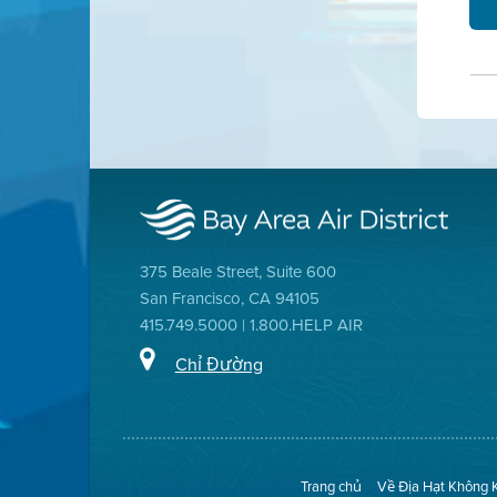
375 Beale Street, Suite 600
San Francisco, CA 94105
415.749.5000 | 1.800.HELP AIR
Chỉ Đường
Trang chủ
Về Địa Hạt Không 