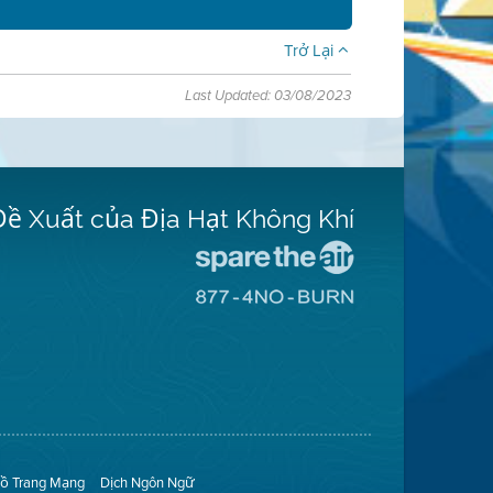
Trở Lại
Last Updated: 03/08/2023
Đề Xuất của Địa Hạt Không Khí
Đến
Trang
Đến
Mạng
Trang
Spare
Mạng
The
8774
Air
No
(Bảo
Burn
Toàn
(Không
Không
Đốt)
Khí)
ồ Trang Mạng
Dịch Ngôn Ngữ