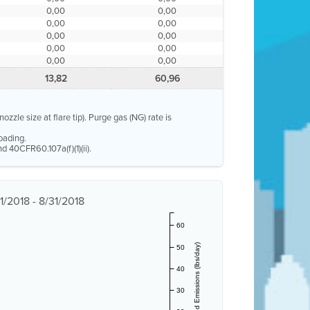
0,00
0,00
0,00
0,00
0,00
0,00
0,00
0,00
0,00
0,00
13,82
60,96
ozzle size at flare tip). Purge gas (NG) rate is
oading.
d 40CFR60.107a(f)(1)(ii).
1/2018 - 8/31/2018
60
Estimated Emissions (lbs/day)
50
40
30