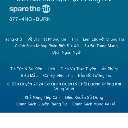
Đến
Trang
Mạng
Đến
Spare
Trang
The
Mạng
Air
8774
Trang chủ
Về Địa Hạt Không Khí
Tìm
Liên Lạc với Chúng Tôi
(Bảo
No
Toàn
Burn
Chính Sách Không Phân Biệt Đối Xử
Sơ Đồ Trang Mạng
Không
(Không
Khí)
Đốt)
Dịch Ngôn Ngữ
Tin Tức & Sự Kiện
Lịch
Dịch Vụ Trực Tuyến
Ấn Phẩm
Biểu Mẫu
Cơ Hội Việc Làm
Bản Đồ Tương Tác
© Bản Quyền 2024 Cơ Quan Quản Lý Chất Lượng Không Khí
Vùng Vịnh
Khả Năng Tiếp Cận
Điều Khoản Sử Dụng
Chính Sách Quyền Riêng Tư
Chính Sách Mạng Xã Hội