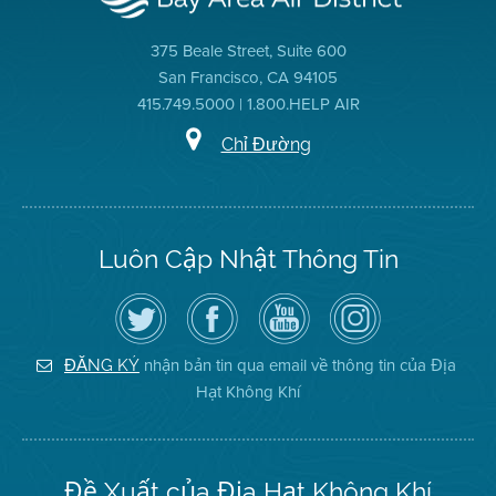
375 Beale Street, Suite 600
San Francisco, CA 94105
415.749.5000 | 1.800.HELP AIR
Chỉ Đường
Luôn Cập Nhật Thông Tin
Hãy
Truy
Kênh
Air
theo
cập
YouTube
District
dõi
Trang
của
on
Địa
Facebook
Địa
Instagram
Hạt
của
Hạt
nhận bản tin qua email về thông tin của Địa
ĐĂNG KÝ
Không
Địa
Không
Hạt Không Khí
Khí
Hạt
Khí
trên
Twitter
Đề Xuất của Địa Hạt Không Khí