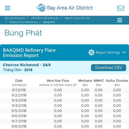
Địa Hạt Không Khí
Về Phẩm Chất Không Khí
Nghiên Cứu & Dữ Liệu
Refinery Flare Monitoring
Bùng Phát
Bùng Phát
BAAQMD Refinery Flare
Report Settings
Emission Report
Chevron Richmond - D&R
Download CSV
Tháng Chín -
2018
Date
Vent Gas Flow
Methane
NMHC
Sulfur Dioxide
(mo/day/yr)
(volume in scf)
(lbs)
(lbs)
(lbs)
See notes 6,7
9/1/2018
0,00
0,00
0,00
0,00
9/2/2018
0,00
0,00
0,00
0,00
9/3/2018
0,00
0,00
0,00
0,00
9/4/2018
0,00
0,00
0,00
0,00
9/5/2018
0,00
0,00
0,00
0,00
9/6/2018
0,00
0,00
0,00
0,00
9/7/2018
0,00
0,00
0,00
0,00
9/8/2018
0,00
0,00
0,00
0,00