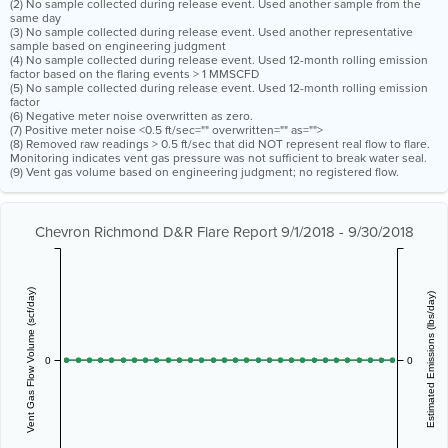
(2) No sample collected during release event. Used another sample from the
same day
(3) No sample collected during release event. Used another representative
sample based on engineering judgment
(4) No sample collected during release event. Used 12-month rolling emission
factor based on the flaring events > 1 MMSCFD
(5) No sample collected during release event. Used 12-month rolling emission
factor
(6) Negative meter noise overwritten as zero.
(7) Positive meter noise <0.5 ft/sec="" overwritten="" as="">
(8) Removed raw readings > 0.5 ft/sec that did NOT represent real flow to flare.
Monitoring indicates vent gas pressure was not sufficient to break water seal.
(9) Vent gas volume based on engineering judgment; no registered flow.
Chevron Richmond D&R Flare Report 9/1/2018 - 9/30/2018
Vent Gas Flow Volume (scf/day)
Estimated Emissions (lbs/day)
0
0