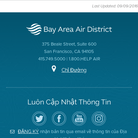
Last Updated: 09/09/2016
375 Beale Street, Suite 600
San Francisco, CA 94105
415.749.5000 | 1.800.HELP AIR
Chỉ Đường
Luôn Cập Nhật Thông Tin
Hãy
Truy
Kênh
Air
theo
cập
YouTube
District
dõi
Trang
của
on
Địa
Facebook
Địa
Instagram
Hạt
của
Hạt
nhận bản tin qua email về thông tin của Địa
ĐĂNG KÝ
Không
Địa
Không