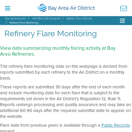
Địa Hạt Không Khí
Về Phẩm Chất Không Khí
Nghiên Cứu & Dữ Liệu
Refinery Flare Monitoring
Refinery Flare Monitoring
View data summarizing monthly flaring activity at Bay
Area Refineries.
The refinery flare monitoring data on this webpage is derived from
reports submitted by each refinery to the Air District on a monthly
basis.
These reports are submitted 30 days after the end of each month
and include monitoring data for each flare that is subject to the
requirements set down in the Air District’s Regulation 12, Rule 11.
Reports undergo processing and quality assurance and may take an
additional 60-90 days after the required submittal date to appear on
the website.
Flare data from previous years is available through a
Public Records
request.