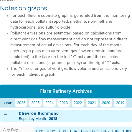
Notes on graphs
For each flare, a separate graph is generated from the monitoring
data for each pollutant reported: methane, non-methane
hydrocarbons, and sulfur dioxide.
Pollutant emissions are estimated based on calculations from
direct vent gas flow measurement and do not represent a direct
measurement of actual emissions. For each day of the month,
each graph plots measured vent gas flow volume (in standard
cubic feet) to the flare on the left "Y" axis, and the estimated
pollutant emissions (in pounds per day) on the right "Y" axis.
The “Y” axis ranges of vent gas flow volume and emissions vary
for each individual graph.
Flare Refinery Archives
2026
2025
2024
2023
2022
2021
2020
2019
Year:
Chevron Richmond
Report by Month -
2018
Alky-Poly
THG1
THG2
THG3
THG4
THG5
THG6
THG7
THG8
THG9