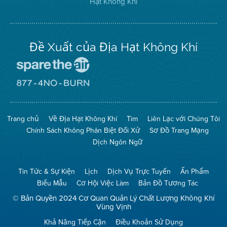
Hạt Không Khí
Khí
Hạt
Khí
trên
Twitter
Đề Xuất của Địa Hạt Không Khí
Đến
Trang
Mạng
Đến
Spare
Trang
The
Mạng
Air
8774
Trang chủ
Về Địa Hạt Không Khí
Tìm
Liên Lạc với Chúng Tôi
(Bảo
No
Toàn
Burn
Chính Sách Không Phân Biệt Đối Xử
Sơ Đồ Trang Mạng
Không
(Không
Khí)
Đốt)
Dịch Ngôn Ngữ
Tin Tức & Sự Kiện
Lịch
Dịch Vụ Trực Tuyến
Ấn Phẩm
Biểu Mẫu
Cơ Hội Việc Làm
Bản Đồ Tương Tác
© Bản Quyền 2024 Cơ Quan Quản Lý Chất Lượng Không Khí
Vùng Vịnh
Khả Năng Tiếp Cận
Điều Khoản Sử Dụng