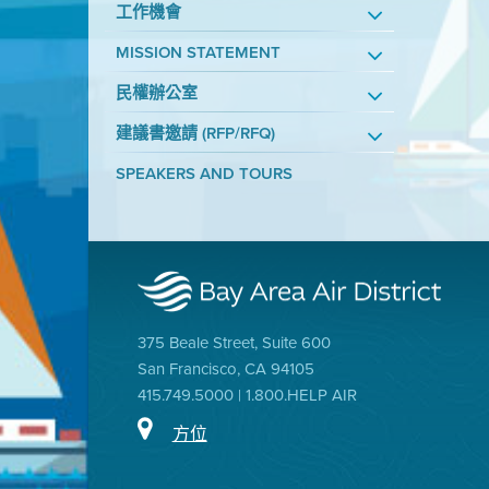
工作機會
MISSION STATEMENT
民權辦公室
建議書邀請 (RFP/RFQ)
SPEAKERS AND TOURS
375 Beale Street, Suite 600
San Francisco, CA 94105
415.749.5000 | 1.800.HELP AIR
方位