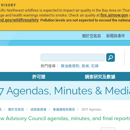
DVISORY
ic Northwest wildfires is expected to impact air quality in the Bay Area on Thu
fire.airnow.gov
age and health warnings related to smoke. Check air quality at
a
.gov/wildfiresafety
.
Pollution levels are not expected to exceed the nationa
關於空氣局
新聞與事件
,
,
熱門搜尋：
煉油廠規則
氣候
石棉
許可證
調查研究及數據
7 Agendas, Minutes & Medi
局
關於空氣局
諮詢委員會
會議議程和報告
2017 Agendas
w Advisory Council agendas, minutes, and final report