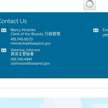
Contact Us
Marcy Hiratzka
Exe
Clerk of the Boards, 行政管理
(41
415.749.5073
mhiratzka@baaqmd.gov
Vanessa Johnson
資深主管秘書
415.749.4941
vjohnson@baaqmd.gov