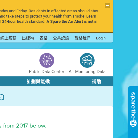
rsday and Friday. Residents in affected areas should stay
nd take steps to protect your health from smoke. Learn
l 24-hour health standard. A Spare the Air Alert is not in
線上服務
出版物
表格
公共記錄
聯絡我們
Login
Public Data Center
Air Monitoring Data
計劃與氣候
補助
a
s from 2017 below.