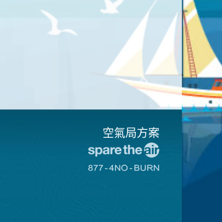
空氣局方案
前
往
前
愛
往
惜
8774
空
不
氣
可
日
燃