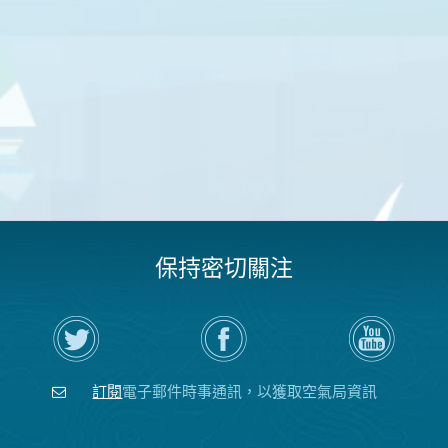
保持密切關注
在
瀏
空
Twitter
覽
氣
上
空
局
關
氣
YouTube
注
局
頻
訂閱
電子郵件時事通訊，以獲取空氣局資訊
空
的
道
氣
Facebook
局
頁
面