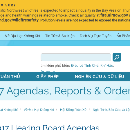
DVISORY
ic Northwest wildfires is expected to impact air quality in the Bay Area on Thu
fire.airnow.gov
age and health warnings related to smoke. Check air quality at
a
.gov/wildfiresafety
.
Pollution levels are not expected to exceed the nationa
Về Địa Hạt Không Khí
Tin Tức & Sự Kiện
Dịch Vụ Trực Tuyến
Ấn Phẩ
,
,
tìm kiếm phổ biến:
Điều Lệ Tinh Chế
Khí Hậu
Asbestos
 TUÂN THỦ
GIẤY PHÉP
NGHIÊN CỨU & DỮ LIỆU
7 Agendas, Reports & Orde
ạt Không Khí
Về Địa Hạt Không Khí
Hội Đồng Phân Xử
Nghị Trình, Báo Cáo, và L
017 Hearing Board Agendas