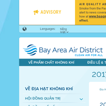
AIR QUALITY A
Smoke from the Pacif
ADVISORY
alert to news cover
www.baaqmd
how at
effect.
Languages:
tiếng
Việt
VỀ PHẨM CHẤT KHÔNG KHÍ
ĐIỀU LỆ &
201
VỀ ĐỊA HẠT KHÔNG KHÍ
Địa H
HỘI ĐỒNG QUẢN TRỊ
2