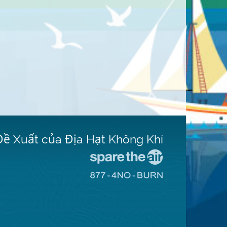
Đề Xuất của Địa Hạt Không Khí
Đến
Trang
Đến
Mạng
Trang
Spare
Mạng
The
8774
Air
No
(Bảo