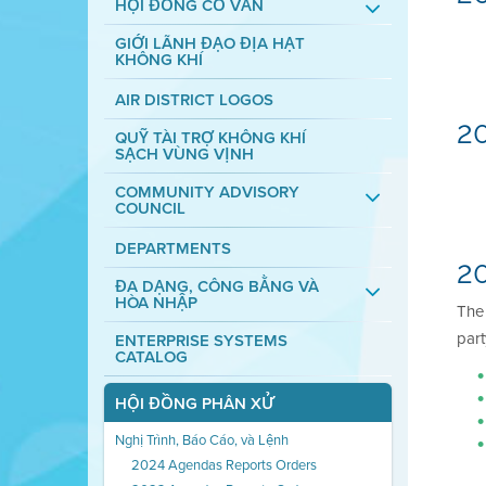
HỘI ĐỒNG CỐ VẤN
GIỚI LÃNH ĐẠO ĐỊA HẠT
KHÔNG KHÍ
AIR DISTRICT LOGOS
20
QUỸ TÀI TRỢ KHÔNG KHÍ
SẠCH VÙNG VỊNH
COMMUNITY ADVISORY
COUNCIL
DEPARTMENTS
20
ĐA DẠNG, CÔNG BẰNG VÀ
HÒA NHẬP
Th
part
ENTERPRISE SYSTEMS
CATALOG
HỘI ĐỒNG PHÂN XỬ
Nghị Trình, Báo Cáo, và Lệnh
2024 Agendas Reports Orders