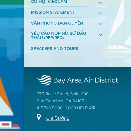
CƠ HỘI VIỆC LÀM
MISSION STATEMENT
VĂN PHÒNG DÂN QUYỀN
YÊU CẦU NỘP HỒ SƠ ĐẤU
THẦU (RFP/RFQ)
SPEAKERS AND TOURS
375 Beale Street, Suite 600
San Francisco, CA 94105
415.749.5000 | 1.800.HELP AIR
Chỉ Đường