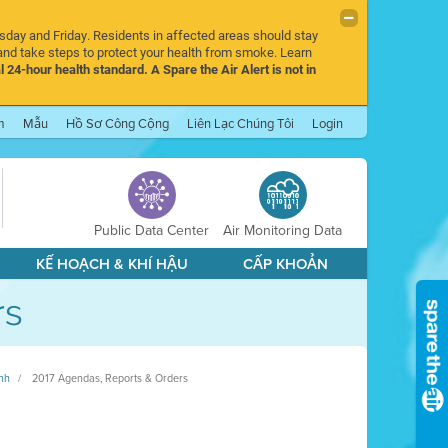
rsday and Friday. Residents in affected areas should stay
nd take steps to protect your health from smoke. Learn
l 24-hour health standard. A Spare the Air Alert is not in
m
Mẫu
Hồ Sơ Công Cộng
Liên Lạc Chúng Tôi
Login
Public Data Center
Air Monitoring Data
KẾ HOẠCH & KHÍ HẬU
CẤP KHOẢN
rs
ệnh
2017 Agendas, Reports & Orders