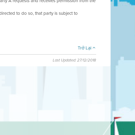
Party A requests and receives permission from the
 directed to do so, that party is subject to
Trở Lại
Last Updated: 27/12/2018