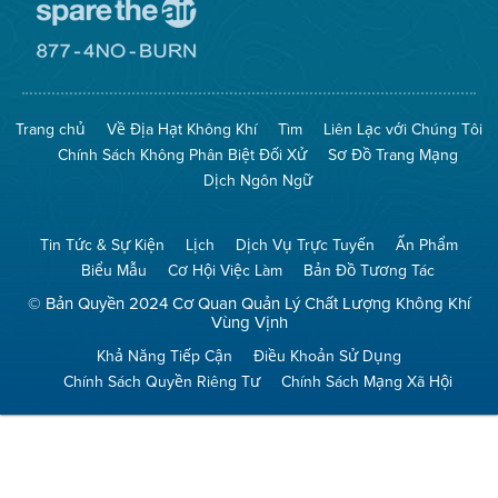
Đến
Trang
Mạng
Đến
Spare
Trang
The
Mạng
Air
8774
Trang chủ
Về Địa Hạt Không Khí
Tìm
Liên Lạc với Chúng Tôi
(Bảo
No
Toàn
Burn
Chính Sách Không Phân Biệt Đối Xử
Sơ Đồ Trang Mạng
Không
(Không
Khí)
Đốt)
Dịch Ngôn Ngữ
Tin Tức & Sự Kiện
Lịch
Dịch Vụ Trực Tuyến
Ấn Phẩm
Biểu Mẫu
Cơ Hội Việc Làm
Bản Đồ Tương Tác
© Bản Quyền 2024 Cơ Quan Quản Lý Chất Lượng Không Khí
Vùng Vịnh
Khả Năng Tiếp Cận
Điều Khoản Sử Dụng
Chính Sách Quyền Riêng Tư
Chính Sách Mạng Xã Hội