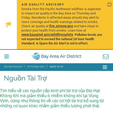
AIR QUALITY ADVISORY
Smoke from the Pacific Northwest wildfires is expected
to impact air quality in the Bay Area on Thursday and
Friday. Residents in affected areas should stay alert to
news coverage and health warnings related to smoke.
fire.airnow.gov
Check air quality at
and take steps to
protect your health from smoke. Learn how at
www.baaqmd.gov/wildfiresafety
.
Pollution levels are
not expected to exceed the national 24-hour health
standard. A Spare the Air Alert is not in effect.
Địa Hạt Không Khí
Tài Trợ Ngân Sách
Nguồn Tài Trợ
Nguồn Tài Trợ
Tìm hiểu về các nguồn cấp kinh phí tài trợ của Địa Hạt
Không Khí mà giảm thiểu ô nhiễm không khí tại Vùng
Vịnh, cũng như thông tin về các cơ hội tài trợ bổ sung từ
những cơ quan khác nhằm giảm thiểu lượng phát thải.