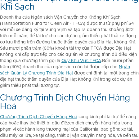
Khí Sạch
Doanh thu của Ngân sách Vận Chuyển cho Không Khí Sạch
(Transportation Fund for Clean Air - TFCA) được thu từ phụ phí $4
với mỗi xe đăng ký tại Vùng Vịnh và tạo ra doanh thu khoảng $22
triệu mỗi năm, để tài trợ cho các dự án giảm thiểu phát thải xe động
cơ lưu thông trên đường thuộc thẩm quyền của Địa Hạt Không Khí.
Sáu mươi phần trăm (60%) khoản tài trợ của TFCA được Địa Hạt
Không Khí cấp trực tiếp cho các dự án và chương trình đủ điều kiện
thông qua chương trình gọi là
Quỹ Khu Vực TFCA
.Bốn mươi phần
trăm (40%) doanh thu của ngân sách còn lại được cấp cho
Ngân
sách Quản Lý Chương Trình Địa Hạt
được chỉ định tại một trong chín
địa hạt thuộc thẩm quyền của Địa Hạt Không Khí trong các dự án
giảm thiểu phát thải tương tự.
Chương Trình Dịch Chuyển Hàng
Hoá
Chương Trình Dịch Chuyển Hàng Hoá
cung kinh phí tài trợ để nâng
cấp hoặc thay thế thiết bị dầu điêzen dịch chuyển hàng hóa trong
phạm vi các hành lang thương mại của California, bao gồm: xe tải,
đầu máy xe lửa, xe tại cảng, thiết bị vận chuyển hàng hóa, và bến tàu