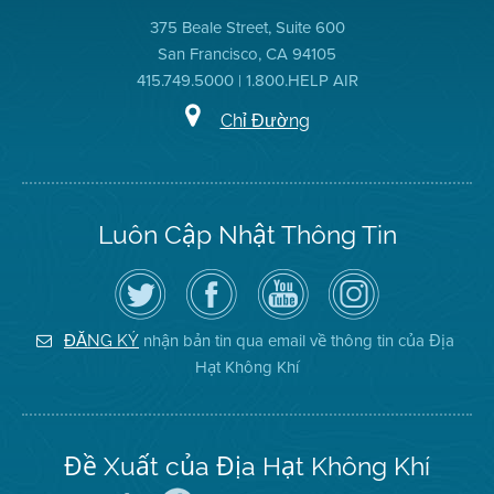
375 Beale Street, Suite 600
San Francisco, CA 94105
415.749.5000 | 1.800.HELP AIR
Chỉ Đường
Luôn Cập Nhật Thông Tin
Hãy
Truy
Kênh
Air
theo
cập
YouTube
District
dõi
Trang
của
on
Địa
Facebook
Địa
Instagram
Hạt
của
Hạt
nhận bản tin qua email về thông tin của Địa
ĐĂNG KÝ
Không
Địa
Không
Hạt Không Khí
Khí
Hạt
Khí
trên
Twitter
Đề Xuất của Địa Hạt Không Khí