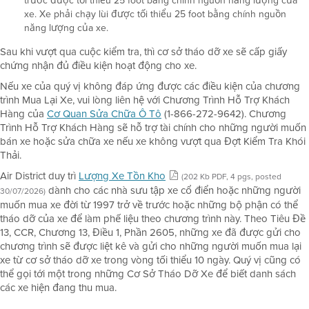
trước được tối thiểu 25 foot bằng chính nguồn năng lượng của
xe. Xe phải chạy lùi được tối thiểu 25 foot bằng chính nguồn
năng lượng của xe.
Sau khi vượt qua cuộc kiểm tra, thì cơ sở tháo dỡ xe sẽ cấp giấy
chứng nhận đủ điều kiện hoạt động cho xe.
Nếu xe của quý vị không đáp ứng được các điều kiện của chương
trình Mua Lại Xe, vui lòng liên hệ với Chương Trình Hỗ Trợ Khách
Hàng của
Cơ Quan Sửa Chữa Ô Tô
(1-866-272-9642). Chương
Trình Hỗ Trợ Khách Hàng sẽ hỗ trợ tài chính cho những người muốn
bán xe hoặc sửa chữa xe nếu xe không vượt qua Đợt Kiểm Tra Khói
Thải.
Air District duy trì
Lượng Xe Tồn Kho
(202 Kb PDF, 4 pgs, posted
dành cho các nhà sưu tập xe cổ điển hoặc những người
30/07/2026)
muốn mua xe đời từ 1997 trở về trước hoặc những bộ phận có thể
tháo dỡ của xe để làm phế liệu theo chương trình này. Theo Tiêu Đề
13, CCR, Chương 13, Điều 1, Phần 2605, những xe đã được gửi cho
chương trình sẽ được liệt kê và gửi cho những người muốn mua lại
xe từ cơ sở tháo dỡ xe trong vòng tối thiểu 10 ngày. Quý vị cũng có
thể gọi tới một trong những Cơ Sở Tháo Dỡ Xe để biết danh sách
các xe hiện đang thu mua.