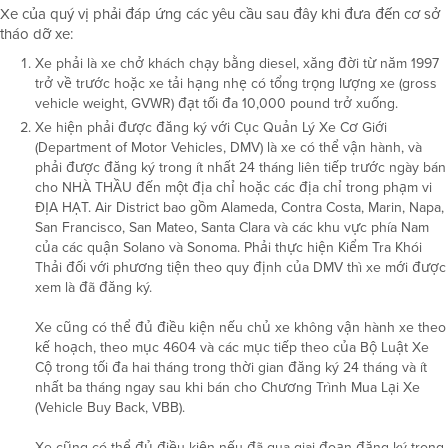
Xe của quý vị phải đáp ứng các yêu cầu sau đây khi đưa đến cơ sở
tháo dỡ xe:
Xe phải là xe chở khách chạy bằng diesel, xăng đời từ năm 1997
trở về trước hoặc xe tải hạng nhẹ có tổng trọng lượng xe (gross
vehicle weight, GVWR) đạt tối đa 10,000 pound trở xuống.
Xe hiện phải được đăng ký với Cục Quản Lý Xe Cơ Giới
(Department of Motor Vehicles, DMV) là xe có thể vận hành, và
phải được đăng ký trong ít nhất 24 tháng liên tiếp trước ngày bán
cho NHÀ THẦU đến một địa chỉ hoặc các địa chỉ trong phạm vi
ĐỊA HẠT. Air District bao gồm Alameda, Contra Costa, Marin, Napa,
San Francisco, San Mateo, Santa Clara và các khu vực phía Nam
của các quận Solano và Sonoma. Phải thực hiện Kiểm Tra Khói
Thải đối với phương tiện theo quy định của DMV thì xe mới được
xem là đã đăng ký.
Xe cũng có thể đủ điều kiện nếu chủ xe không vận hành xe theo
kế hoạch, theo mục 4604 và các mục tiếp theo của Bộ Luật Xe
Cộ trong tối đa hai tháng trong thời gian đăng ký 24 tháng và ít
nhất ba tháng ngay sau khi bán cho Chương Trình Mua Lại Xe
(Vehicle Buy Back, VBB).
Xe cũng có thể đủ điều kiện nếu đã qua giai đoạn đăng ký trong