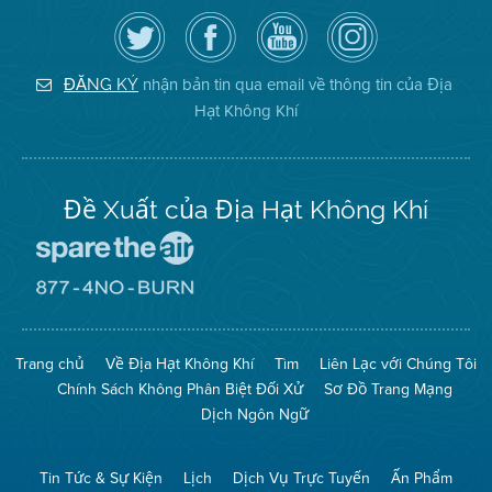
Hãy
Truy
Kênh
Air
theo
cập
YouTube
District
dõi
Trang
của
on
Địa
Facebook
Địa
Instagram
Hạt
của
Hạt
nhận bản tin qua email về thông tin của Địa
ĐĂNG KÝ
Không
Địa
Không
Hạt Không Khí
Khí
Hạt
Khí
trên
Twitter
Đề Xuất của Địa Hạt Không Khí
Đến
Trang
Mạng
Đến
Spare
Trang
The
Mạng
Air
8774
Trang chủ
Về Địa Hạt Không Khí
Tìm
Liên Lạc với Chúng Tôi
(Bảo
No
Toàn
Burn
Chính Sách Không Phân Biệt Đối Xử
Sơ Đồ Trang Mạng
Không
(Không
Khí)
Đốt)
Dịch Ngôn Ngữ
Tin Tức & Sự Kiện
Lịch
Dịch Vụ Trực Tuyến
Ấn Phẩm