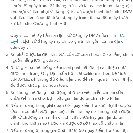
ít hơn 181 ngày trong 24 tháng trước và tất cả các lệ phí đăng ký
phù hợp và tiền phạt vì đăng ký trễ đã được thanh toán cho DMV,
với điều kiện là xe đã được đăng ký trong ít nhất 90 ngày trước
khi bán cho Chương Trình VBB.
Quý vị có thể lấy bản sao lịch sử đăng ký DMV của mình
trực
tuyến
. Lịch sử đăng ký này chỉ có giá trị khi gồm tên và địa chỉ
của quý vị.
Xe phải được lái đến khu vực của cơ quan tháo dỡ xe bằng chính
nguồn năng lượng của xe.
Những xe có hệ thống kiểm soát phát thải đã bị can thiệp như
được nêu trong Quy Định của Bộ Luật California, Tiêu Đề 16, §
3340.41.5., sẽ không đủ điều kiện cho đến khi quá trình can thiệp
đó được khắc phục hoàn toàn.
Xe không thể đang hoạt động nhờ vào việc miễn chi phí sửa
chữa Kiểm Tra Khói Bụi hoặc gia hạn do tài chính khó khăn.
Nếu xe đang trong giai đoạn 60 ngày Kiểm Tra Khói Bụi theo yêu
cầu, thì xe phải vượt qua cuộc kiểm tra này mà không nhận được
bất kỳ chương trình miễn chi phí sửa chữa hay gia hạn do tài
chính khó khăn nào trước khi được cơ sở tháo dỡ chấp nhận.
Nếu xe đang ở trong giai đoạn từ 61-90 ngày Kiểm Tra Khói Bụi