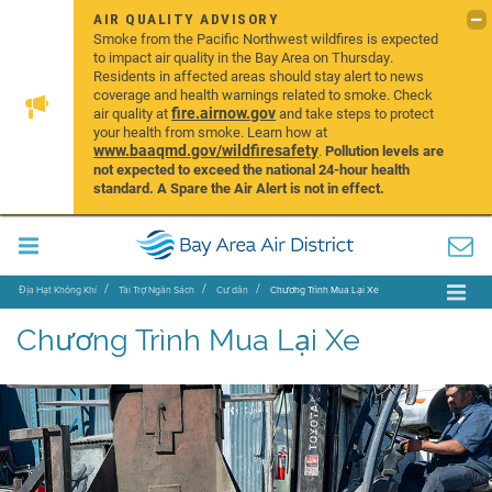
AIR QUALITY ADVISORY
Smoke from the Pacific Northwest wildfires is expected
to impact air quality in the Bay Area on Thursday.
Residents in affected areas should stay alert to news
coverage and health warnings related to smoke. Check
fire.airnow.gov
air quality at
and take steps to protect
your health from smoke. Learn how at
www.baaqmd.gov/wildfiresafety
.
Pollution levels are
not expected to exceed the national 24-hour health
standard. A Spare the Air Alert is not in effect.
Địa Hạt Không Khí
Tài Trợ Ngân Sách
Cư dân
Chương Trình Mua Lại Xe
Chương Trình Mua Lại Xe