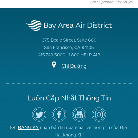
Last Updated: 13/11/2025
375 Beale Street, Suite 600
San Francisco, CA 94105
415.749.5000 | 1.800.HELP AIR
Chỉ Đường
Luôn Cập Nhật Thông Tin
Hãy
Truy
Kênh
Air
theo
cập
YouTube
District
dõi
Trang
của
on
Địa
Facebook
Địa
Instagram
Hạt
của
Hạt
nhận bản tin qua email về thông tin của Địa
ĐĂNG KÝ
Không
Địa
Không
Hạt Không Khí
Khí
Hạt
Khí