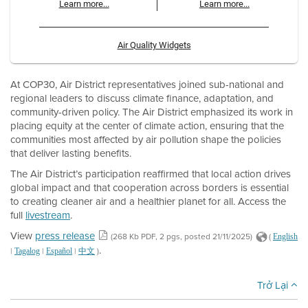
Learn more...
Learn more...
Air Quality Widgets
At COP30, Air District representatives joined sub-national and
regional leaders to discuss climate finance, adaptation, and
community-driven policy. The Air District emphasized its work in
placing equity at the center of climate action, ensuring that the
communities most affected by air pollution shape the policies
that deliver lasting benefits.
The Air District’s participation reaffirmed that local action drives
global impact and that cooperation across borders is essential
to creating cleaner air and a healthier planet for all. Access the
full
livestream
.
View
press release
(268 Kb PDF, 2 pgs, posted 21/11/2025)
(
English
.
|
|
|
)
Tagalog
Español
中文
Trở Lại