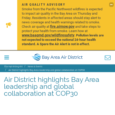
AIR QUALITY ADVISORY
Smoke from the Pacific Northwest wildfires is expected
to impact air quality in the Bay Area on Thursday and
Friday. Residents in affected areas should stay alert to
news coverage and health warnings related to smoke.
fire.airnow.gov
Check air quality at
and take steps to
protect your health from smoke. Learn how at
www.baaqmd.gov/wildfiresafety
.
Pollution levels are
not expected to exceed the national 24-hour health
standard. A Spare the Air Alert is not in effect.
Địa Hạt Không Khí
News & Events
Air District highlights Bay Area leadership and global collaboration at COP30
Air District highlights Bay Area
leadership and global
collaboration at COP30