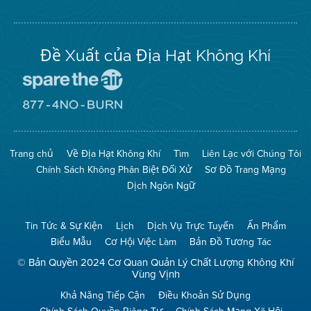
trên
Twitter
Đề Xuất của Địa Hạt Không Khí
Đến
Trang
Mạng
Đến
Spare
Trang
The
Mạng
Air
8774
Trang chủ
Về Địa Hạt Không Khí
Tìm
Liên Lạc với Chúng Tôi
(Bảo
No
Toàn
Burn
Chính Sách Không Phân Biệt Đối Xử
Sơ Đồ Trang Mạng
Không
(Không
Khí)
Đốt)
Dịch Ngôn Ngữ
Tin Tức & Sự Kiện
Lịch
Dịch Vụ Trực Tuyến
Ấn Phẩm
Biểu Mẫu
Cơ Hội Việc Làm
Bản Đồ Tương Tác
© Bản Quyền 2024 Cơ Quan Quản Lý Chất Lượng Không Khí
Vùng Vịnh
Khả Năng Tiếp Cận
Điều Khoản Sử Dụng