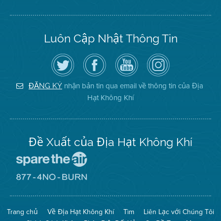
Luôn Cập Nhật Thông Tin
Hãy
Truy
Kênh
Air
theo
cập
YouTube
District
dõi
Trang
của
on
Địa
Facebook
Địa
Instagram
Hạt
của
Hạt
nhận bản tin qua email về thông tin của Địa
ĐĂNG KÝ
Không
Địa
Không
Hạt Không Khí
Khí
Hạt
Khí
trên
Twitter
Đề Xuất của Địa Hạt Không Khí
Đến
Trang
Mạng
Đến
Spare
Trang
The
Mạng
Air
8774
Trang chủ
Về Địa Hạt Không Khí
Tìm
Liên Lạc với Chúng Tôi
(Bảo
No
Toàn
Burn