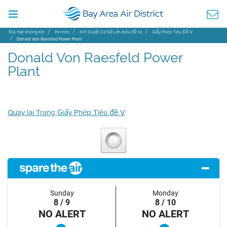
Địa Hạt Không Khí
Permits
Xét Duyệt Cơ Sở Lớn (tiêu đề V)
Giấy Phép Tiêu Đề V
Donald Von Raesfeld Power Plant
Donald Von Raesfeld Power
Plant
Quay lại Trang Giấy Phép Tiêu đề V
Sunday
Monday
8 / 9
8 / 10
NO ALERT
NO ALERT