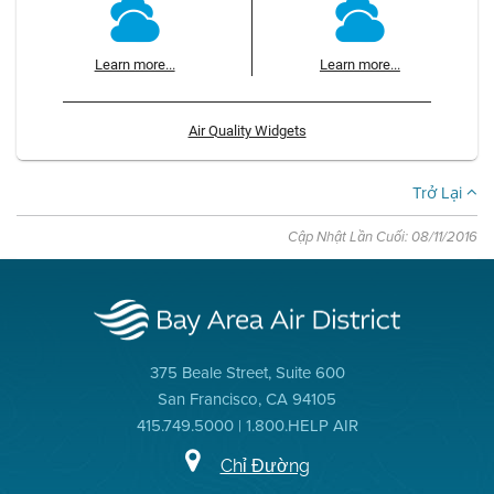
Learn more...
Learn more...
Air Quality Widgets
Trở Lại
Cập Nhật Lần Cuối: 08/11/2016
375 Beale Street, Suite 600
San Francisco, CA 94105
415.749.5000 | 1.800.HELP AIR
Chỉ Đường