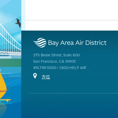
375 Beale Street, Suite 600
San Francisco, CA 94105
415.749.5000 | 1.800.HELP AIR
方位