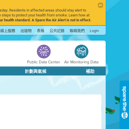
sday. Residents in affected areas should stay alert to
 steps to protect your health from smoke. Learn how at
r health standard. A Spare the Air Alert is not in effect.
線上服務
出版物
表格
公共記錄
聯絡我們
Login
Public Data Center
Air Monitoring Data
計劃與氣候
補助