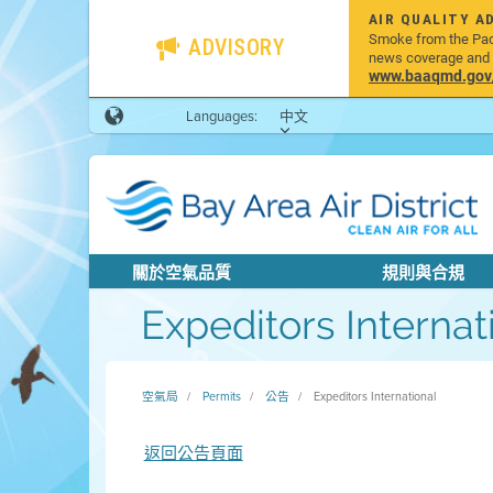
AIR QUALITY A
Smoke from the Pacif
ADVISORY
news coverage and h
www.baaqmd.gov/w
Languages:
中文
關於空氣品質
規則與合規
Expeditors Internat
空氣局
Permits
公告
Expeditors International
返回公告頁面