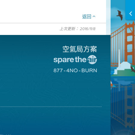
返回
上次更新： 2016/11/8
空氣局方案
前
往
前
愛
往
惜
8774
空
不
氣
可
日
燃
網
燒
站
網
站