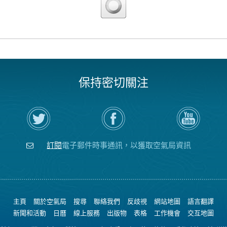
保持密切關注
在
瀏
空
Twitter
覽
氣
上
空
局
關
氣
YouTube
注
局
頻
訂閱
電子郵件時事通訊，以獲取空氣局資訊
空
的
道
氣
Facebook
局
頁
面
主頁
關於空氣局
搜尋
聯絡我們
反歧視
網站地圖
語言翻譯
新聞和活動
日曆
線上服務
出版物
表格
工作機會
交互地圖