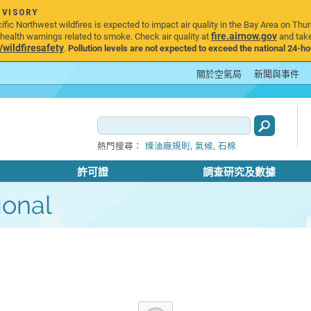
DVISORY
ic Northwest wildfires is expected to impact air quality in the Bay Area on Thur
fire.airnow.gov
ealth warnings related to smoke. Check air quality at
and take
ildfiresafety
.
Pollution levels are not expected to exceed the national 24-hou
關於空氣局
新聞與事件
,
,
熱門搜尋：
煉油廠規則
氣候
石棉
許可證
調查研究及數據
ional