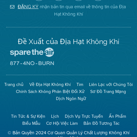
Địa
Facebook
Địa
Instagram
Hạt
của
Hạt
nhận bản tin qua email về thông tin của Địa
ĐĂNG KÝ
Không
Địa
Không
Hạt Không Khí
Khí
Hạt
Khí
trên
Twitter
Đề Xuất của Địa Hạt Không Khí
Đến
Trang
Mạng
Đến
Spare
Trang
The
Mạng
Air
8774
Trang chủ
Về Địa Hạt Không Khí
Tìm
Liên Lạc với Chúng Tôi
(Bảo
No
Toàn
Burn
Chính Sách Không Phân Biệt Đối Xử
Sơ Đồ Trang Mạng
Không
(Không
Khí)
Đốt)
Dịch Ngôn Ngữ
Tin Tức & Sự Kiện
Lịch
Dịch Vụ Trực Tuyến
Ấn Phẩm
Biểu Mẫu
Cơ Hội Việc Làm
Bản Đồ Tương Tác
© Bản Quyền 2024 Cơ Quan Quản Lý Chất Lượng Không Khí