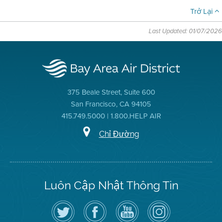
Trở Lại
Last Updated: 01/07/2026
375 Beale Street, Suite 600
San Francisco, CA 94105
415.749.5000 | 1.800.HELP AIR
Chỉ Đường
Luôn Cập Nhật Thông Tin
Hãy
Truy
Kênh
Air
theo
cập
YouTube
District
dõi
Trang
của
on