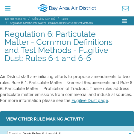
Địa Hạt Không Khí
Điều Lệ & Tuân Thủ
Rules
Regulation 6 Particulate Matter - Common Definitions and Test Methods
Regulation 6: Particulate
Matter - Common Definitions
and Test Methods - Fugitive
Dust: Rules 6-1 and 6-6
Air District staff are initiating efforts to propose amendments to two
rules: Rule 6-1: Particulate Matter – General Requirements and Rule 6-
6: Particulate Matter – Prohibition of Trackout. These rules address
particulate matter emissions from commercial and industrial sources.
For more information please see the
Fugitive Dust page
.
VIEW OTHER RULE MAKING ACTIVITY