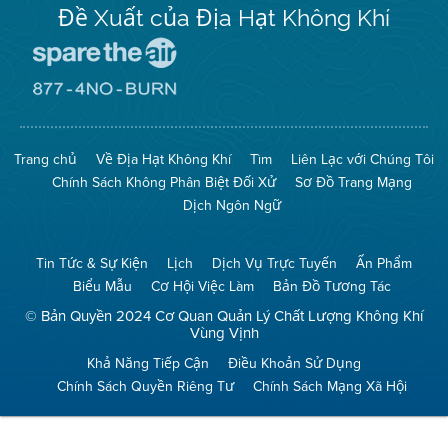
Đề Xuất của Địa Hạt Không Khí
Đến
Trang
Mạng
Đến
Spare
Trang
The
Mạng
Air
8774
Trang chủ
Về Địa Hạt Không Khí
Tìm
Liên Lạc với Chúng Tôi
(Bảo
No
Toàn
Burn
Chính Sách Không Phân Biệt Đối Xử
Sơ Đồ Trang Mạng
Không
(Không
Khí)
Đốt)
Dịch Ngôn Ngữ
Tin Tức & Sự Kiện
Lịch
Dịch Vụ Trực Tuyến
Ấn Phẩm
Biểu Mẫu
Cơ Hội Việc Làm
Bản Đồ Tương Tác
© Bản Quyền 2024 Cơ Quan Quản Lý Chất Lượng Không Khí
Vùng Vịnh
Khả Năng Tiếp Cận
Điều Khoản Sử Dụng
Chính Sách Quyền Riêng Tư
Chính Sách Mạng Xã Hội