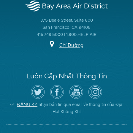
375 Beale Street, Suite 600
San Francisco, CA 94105
415.749.5000 | 1.800.HELP AIR
Chỉ Đường
Luôn Cập Nhật Thông Tin
Hãy
Truy
Kênh
Air
theo
cập
YouTube
District
dõi
Trang
của
on
Địa
Facebook
Địa
Instagram
Hạt
của
Hạt
nhận bản tin qua email về thông tin của Địa
ĐĂNG KÝ
Không
Địa
Không
Hạt Không Khí
Khí
Hạt
Khí
trên
Twitter