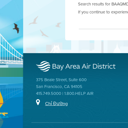
Search results for BAAQMD.g
If you continue to experie
375 Beale Street, Suite 600
San Francisco, CA 94105
415.749.5000 | 1.800.HELP AIR
Chỉ Đường