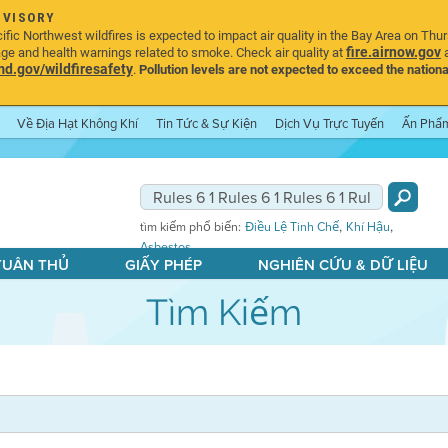
DVISORY
ic Northwest wildfires is expected to impact air quality in the Bay Area on Thu
fire.airnow.gov
age and health warnings related to smoke. Check air quality at
a
.gov/wildfiresafety
.
Pollution levels are not expected to exceed the nationa
Về Địa Hạt Không Khí
Tin Tức & Sự Kiện
Dịch Vụ Trực Tuyến
Ấn Phẩ
,
,
tìm kiếm phổ biến:
Điều Lệ Tinh Chế
Khí Hậu
Asbestos
 TUÂN THỦ
GIẤY PHÉP
NGHIÊN CỨU & DỮ LIỆU
Tìm Kiếm