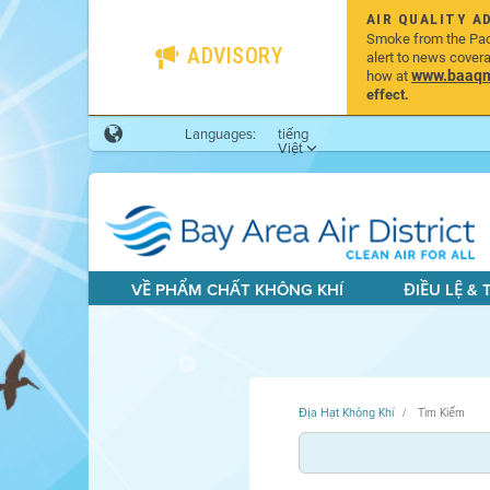
AIR QUALITY A
Smoke from the Pacif
ADVISORY
alert to news cover
www.baaqmd
how at
effect.
Languages:
tiếng
Việt
VỀ PHẨM CHẤT KHÔNG KHÍ
ĐIỀU LỆ &
Địa Hạt Không Khí
Tìm Kiếm