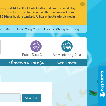
rsday and Friday. Residents in affected areas should stay
nd take steps to protect your health from smoke. Learn
l 24-hour health standard. A Spare the Air Alert is not in
m
Mẫu
Hồ Sơ Công Cộng
Liên Lạc Chúng Tôi
Login
Public Data Center
Air Monitoring Data
KẾ HOẠCH & KHÍ HẬU
CẤP KHOẢN