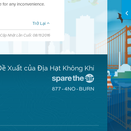
e for any inconvenience.
Trở Lại
Cập Nhật Lần Cuối: 08/11/2016
Đề Xuất của Địa Hạt Không Khí
Đến
Trang
Đến
Mạng
Trang
Spare
Mạng
The
8774
Air
No
(Bảo
Burn
Toàn
(Không
Không
Đốt)