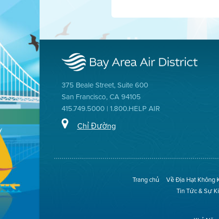
375 Beale Street, Suite 600
San Francisco, CA 94105
415.749.5000 | 1.800.HELP AIR
Chỉ Đường
Trang chủ
Về Địa Hạt Không 
Tin Tức & Sự K