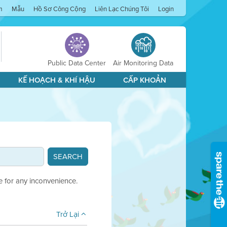
m
Mẫu
Hồ Sơ Công Cộng
Liên Lạc Chúng Tôi
Login
Public Data Center
Air Monitoring Data
KẾ HOẠCH & KHÍ HẬU
CẤP KHOẢN
e for any inconvenience.
Trở Lại