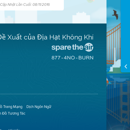
Cập Nhật Lần Cuối: 08/11/2016
Đề Xuất của Địa Hạt Không Khí
Đến
Trang
Đến
Mạng
Trang
Spare
Mạng
The
8774
Air
No
(Bảo
Burn
Toàn
(Không
Không
Đốt)
Khí)
ồ Trang Mạng
Dịch Ngôn Ngữ
n Đồ Tương Tác