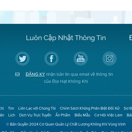
Luôn Cập Nhật Thông Tin
Hãy
Truy
Kênh
Air
theo
cập
YouTube
District
dõi
Trang
của
on
Địa
Facebook
Địa
Instagram
Hạt
của
Hạt
ĐĂNG KÝ
nhận bản tin qua email về thông tin
Không
Địa
Không
Khí
Hạt
Khí
của Địa Hạt Không Khí
trên
Twitter
Khí
Tìm
Liên Lạc với Chúng Tôi
Chính Sách Không Phân Biệt Đối Xử
Sơ Đ
iện
Lịch
Dịch Vụ Trực Tuyến
Ấn Phẩm
Biểu Mẫu
Cơ Hội Việc Làm
Bả
© Bản Quyền 2024 Cơ Quan Quản Lý Chất Lượng Không Khí Vùng Vịnh