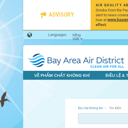
AIR QUALITY A
Smoke from the Pacif
ADVISORY
alert to news cover
www.baaqmd
how at
effect.
Languages:
tiếng
Việt
VỀ PHẨM CHẤT KHÔNG KHÍ
ĐIỀU LỆ &
Địa Hạt Không Khí
Tìm Kiếm