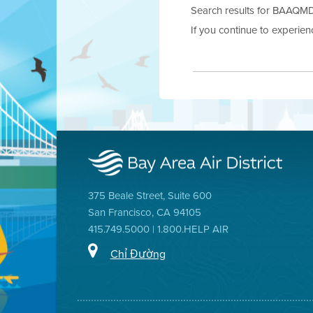
Search results for BAAQMD.g
If you continue to experie
375 Beale Street, Suite 600
San Francisco, CA 94105
415.749.5000 | 1.800.HELP AIR
Chỉ Đường