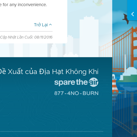
e for any inconvenience.
Trở Lại
Cập Nhật Lần Cuối: 08/11/2016
Đề Xuất của Địa Hạt Không Khí
Đến
Trang
Đến
Mạng
Trang
Spare
Mạng
The
8774
Air
No
(Bảo
Burn
Toàn
(Không
Không
Đốt)