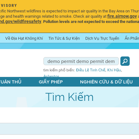
DVISORY
ic Northwest wildfires is expected to impact air quality in the Bay Area on Thu
fire.airnow.gov
age and health warnings related to smoke. Check air quality at
a
.gov/wildfiresafety
.
Pollution levels are not expected to exceed the nationa
Về Địa Hạt Không Khí
Tin Tức & Sự Kiện
Dịch Vụ Trực Tuyến
Ấn Phẩ
,
,
tìm kiếm phổ biến:
Điều Lệ Tinh Chế
Khí Hậu
Asbestos
 TUÂN THỦ
GIẤY PHÉP
NGHIÊN CỨU & DỮ LIỆU
Tìm Kiếm