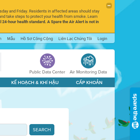
rsday and Friday. Residents in affected areas should stay
nd take steps to protect your health from smoke. Learn
l 24-hour health standard. A Spare the Air Alert is not in
m
Mẫu
Hồ Sơ Công Cộng
Liên Lạc Chúng Tôi
Login
Public Data Center
Air Monitoring Data
KẾ HOẠCH & KHÍ HẬU
CẤP KHOẢN