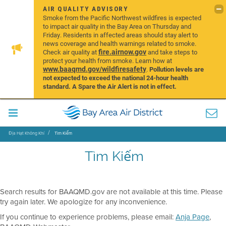
AIR QUALITY ADVISORY
Smoke from the Pacific Northwest wildfires is expected
to impact air quality in the Bay Area on Thursday and
Friday. Residents in affected areas should stay alert to
news coverage and health warnings related to smoke.
fire.airnow.gov
Check air quality at
and take steps to
protect your health from smoke. Learn how at
www.baaqmd.gov/wildfiresafety
.
Pollution levels are
not expected to exceed the national 24-hour health
standard. A Spare the Air Alert is not in effect.
Địa Hạt Không Khí
Tìm Kiếm
Tìm Kiếm
Search results for BAAQMD.gov are not available at this time. Please
try again later. We apologize for any inconvenience.
If you continue to experience problems, please email:
Anja Page
,