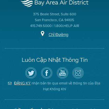
375 Beale Street, Suite 600
San Francisco, CA 94105
415.749.5000 | 1.800.HELP AIR
Chỉ Đường
Luôn Cập Nhật Thông Tin
Hãy
Truy
Kênh
Air
theo
cập
YouTube
District
dõi
Trang
của
on
Địa
Facebook
Địa
Instagram
Hạt
của
Hạt
nhận bản tin qua email về thông tin của Địa
ĐĂNG KÝ
Không
Địa
Không
Hạt Không Khí
Khí
Hạt
Khí
trên
Twitter