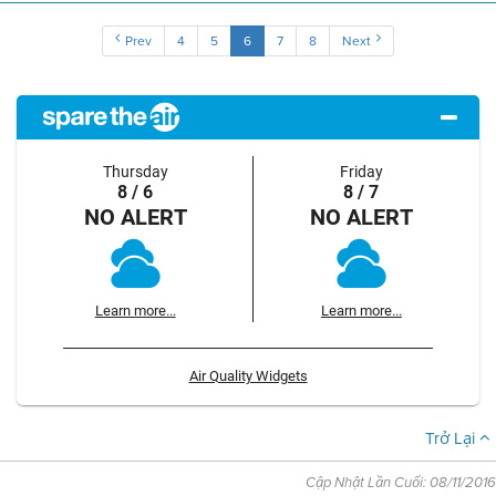
Prev
4
5
6
7
8
Next
Thursday
Friday
8 / 6
8 / 7
NO ALERT
NO ALERT
Learn more...
Learn more...
Air Quality Widgets
Trở Lại
Cập Nhật Lần Cuối: 08/11/2016