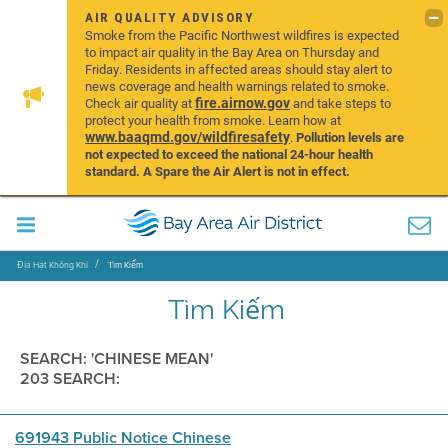
AIR QUALITY ADVISORY
Smoke from the Pacific Northwest wildfires is expected
to impact air quality in the Bay Area on Thursday and
Friday. Residents in affected areas should stay alert to
news coverage and health warnings related to smoke.
fire.airnow.gov
Check air quality at
and take steps to
protect your health from smoke. Learn how at
www.baaqmd.gov/wildfiresafety
.
Pollution levels are
not expected to exceed the national 24-hour health
standard. A Spare the Air Alert is not in effect.
Địa Hạt Không Khí
Tìm Kiếm
Tìm Kiếm
SEARCH: 'CHINESE MEAN'
203 SEARCH:
691943 Public Notice Chinese