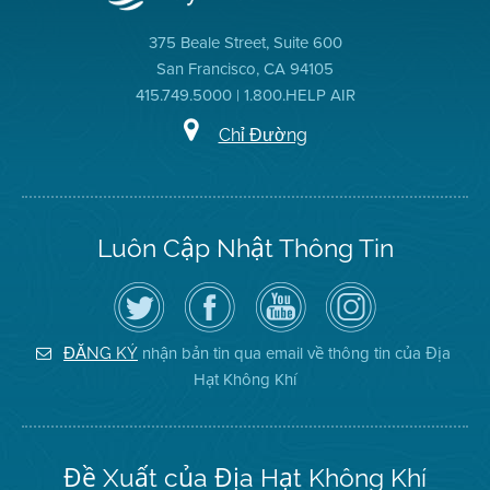
375 Beale Street, Suite 600
San Francisco, CA 94105
415.749.5000 | 1.800.HELP AIR
Chỉ Đường
Luôn Cập Nhật Thông Tin
Hãy
Truy
Kênh
Air
theo
cập
YouTube
District
dõi
Trang
của
on
Địa
Facebook
Địa
Instagram
Hạt
của
Hạt
nhận bản tin qua email về thông tin của Địa
ĐĂNG KÝ
Không
Địa
Không
Hạt Không Khí
Khí
Hạt
Khí
trên
Twitter
Đề Xuất của Địa Hạt Không Khí