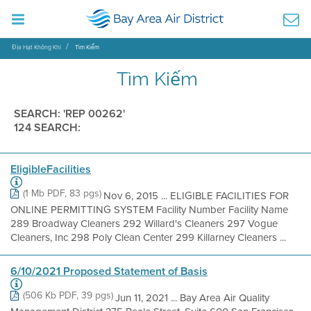
Địa Hạt Không Khí
Tìm Kiếm
Tìm Kiếm
SEARCH: 'REP 00262'
124 SEARCH:
EligibleFacilities
(1 Mb PDF, 83 pgs)
Nov 6, 2015 ... ELIGIBLE FACILITIES FOR
ONLINE PERMITTING SYSTEM Facility Number Facility Name
289 Broadway Cleaners 292 Willard's Cleaners 297 Vogue
Cleaners, Inc 298 Poly Clean Center 299 Killarney Cleaners ...
6/10/2021 Proposed Statement of Basis
(506 Kb PDF, 39 pgs)
Jun 11, 2021 ... Bay Area Air Quality