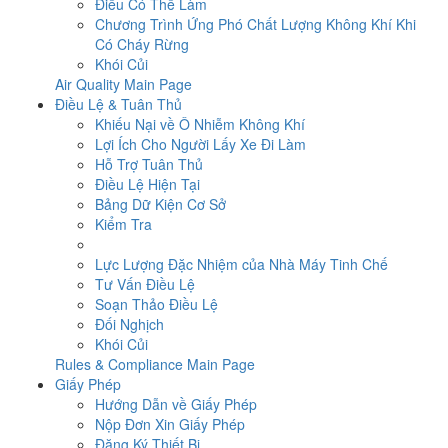
Điều Có Thể Làm
Chương Trình Ứng Phó Chất Lượng Không Khí Khi
Có Cháy Rừng
Khói Củi
Air Quality Main Page
Điều Lệ & Tuân Thủ
Khiếu Nại về Ô Nhiễm Không Khí
Lợi Ích Cho Người Lấy Xe Đi Làm
Hỗ Trợ Tuân Thủ
Điều Lệ Hiện Tại
Bảng Dữ Kiện Cơ Sở
Kiểm Tra
Lực Lượng Đặc Nhiệm của Nhà Máy Tinh Chế
Tư Vấn Điều Lệ
Soạn Thảo Điều Lệ
Đối Nghịch
Khói Củi
Rules & Compliance Main Page
Giấy Phép
Hướng Dẫn về Giấy Phép
Nộp Đơn Xin Giấy Phép
Đăng Ký Thiết Bị