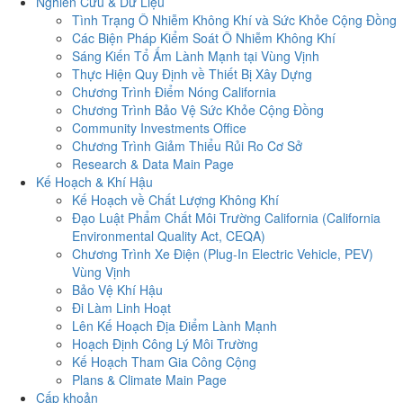
Nghiên Cứu & Dữ Liệu
Tình Trạng Ô Nhiễm Không Khí và Sức Khỏe Cộng Đồng
Các Biện Pháp Kiểm Soát Ô Nhiễm Không Khí
Sáng Kiến Tổ Ấm Lành Mạnh tại Vùng Vịnh
Thực Hiện Quy Định về Thiết Bị Xây Dựng
Chương Trình Điểm Nóng California
Chương Trình Bảo Vệ Sức Khỏe Cộng Đồng
Community Investments Office
Chương Trình Giảm Thiểu Rủi Ro Cơ Sở
Research & Data Main Page
Kế Hoạch & Khí Hậu
Kế Hoạch về Chất Lượng Không Khí
Đạo Luật Phẩm Chất Môi Trường California (California
Environmental Quality Act, CEQA)
Chương Trình Xe Điện (Plug-In Electric Vehicle, PEV)
Vùng Vịnh
Bảo Vệ Khí Hậu
Đi Làm Linh Hoạt
Lên Kế Hoạch Địa Điểm Lành Mạnh
Hoạch Định Công Lý Môi Trường
Kế Hoạch Tham Gia Công Cộng
Plans & Climate Main Page
Cấp khoản