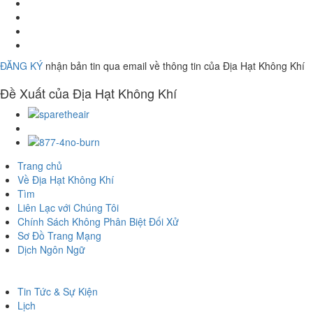
Hãy
theo
Truy
dõi
cập
Kênh
Địa
Trang
YouTube
Air
Hạt
Facebook
của
District
ĐĂNG KÝ
nhận bản tin qua email về thông tin của Địa Hạt Không Khí
Không
của
Địa
on
Khí
Địa
Hạt
Instagram
Đề Xuất của Địa Hạt Không Khí
trên
Hạt
Không
Twitter
Khí
Đến
Trang
Đến
Mạng
Trang
Trang chủ
Spare
Mạng
Về Địa Hạt Không Khí
The
8774
Tìm
Air
No
Liên Lạc với Chúng Tôi
(Bảo
Burn
Chính Sách Không Phân Biệt Đối Xử
Toàn
(Không
Sơ Đồ Trang Mạng
Không
Đốt)
Dịch Ngôn Ngữ
Khí)
Tin Tức & Sự Kiện
Lịch