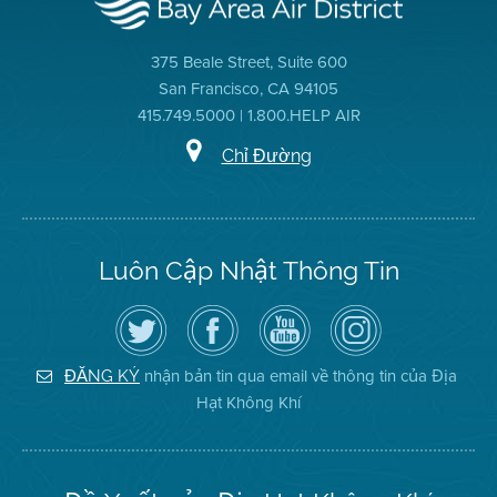
375 Beale Street, Suite 600
San Francisco, CA 94105
415.749.5000 | 1.800.HELP AIR
Chỉ Đường
Luôn Cập Nhật Thông Tin
Hãy
Truy
Kênh
Air
theo
cập
YouTube
District
dõi
Trang
của
on
Địa
Facebook
Địa
Instagram
Hạt
của
Hạt
nhận bản tin qua email về thông tin của Địa
ĐĂNG KÝ
Không
Địa
Không
Hạt Không Khí
Khí
Hạt
Khí
trên
Twitter