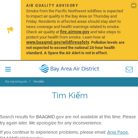
AIR QUALITY ADVISORY
Smoke from the Pacific Northwest wildfires is expected
to impact air quality in the Bay Area on Thursday and
Friday. Residents in affected areas should stay alert to
news coverage and health warnings related to smoke.
fire.airnow.gov
Check air quality at
and take steps to
protect your health from smoke. Learn how at
www.baaqmd.gov/wildfiresafety
.
Pollution levels are
not expected to exceed the national 24-hour health
standard. A Spare the Air Alert is not in effect.
Địa Hạt Không Khí
Tìm Kiếm
Tìm Kiếm
Search results for BAAQMD.gov are not available at this time. Please
try again later. We apologize for any inconvenience.
If you continue to experience problems, please email:
Anja Page
,