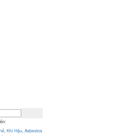
iến:
Chế
,
Khí Hậu
,
Asbestos