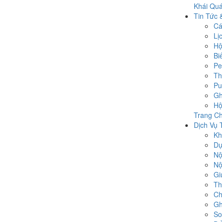
Khái Quá
Tin Tức 
Cá
Lị
Hộ
Bi
Pe
Th
Pu
Gh
Hộ
Trang Ch
Dịch Vụ 
Kh
Dụ
Nộ
Nộ
Gi
Th
Ch
Gh
So