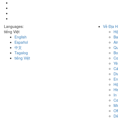
Languages:
Về Địa H
tiếng Việt
Hộ
English
Ba
Español
Ai
中文
Qu
Tagalog
Bo
tiếng Việt
Co
Yê
Cá
Di
En
Hộ
His
In
Cơ
Mi
Of
Di