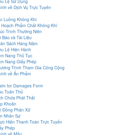
ều Lệ Sử Dụng
ính về Dịch Vụ Trực Tuyến
m
c Luồng Không Khí
 Hoạch Phẩm Chất Không Khí
úc Trình Thường Niên
i Báo và Tài Liệu
ân Sách Hàng Năm
ều Lệ Hiện Hành
m Nang Thủ Tục
m Nang Giấy Phép
ương Trình Tham Gia Công Cộng
hính về Ấn Phẩm
aim for Damages Form
u Tuân Thủ
ch Chứa Phát Thải
p Khoản
i Đồng Phân Xử
n Nhân Sự
ực Hiện Thanh Toán Trực Tuyến
ấy Phép
hính về Mẫu