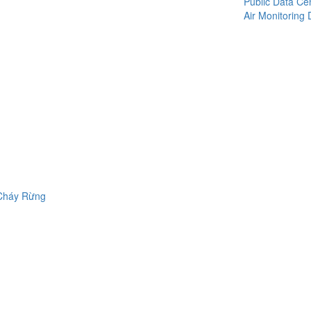
Public Data Ce
Air Monitoring 
 Cháy Rừng