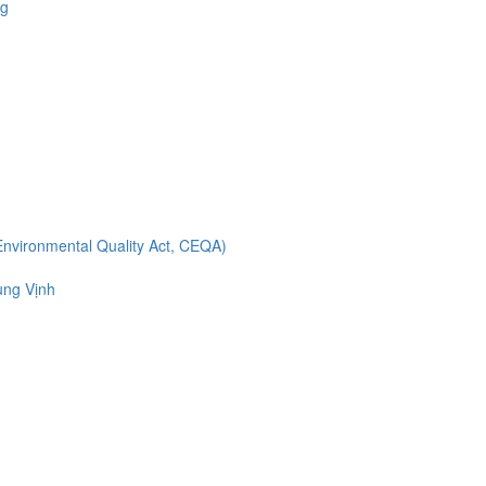
ng
Environmental Quality Act, CEQA)
ùng Vịnh