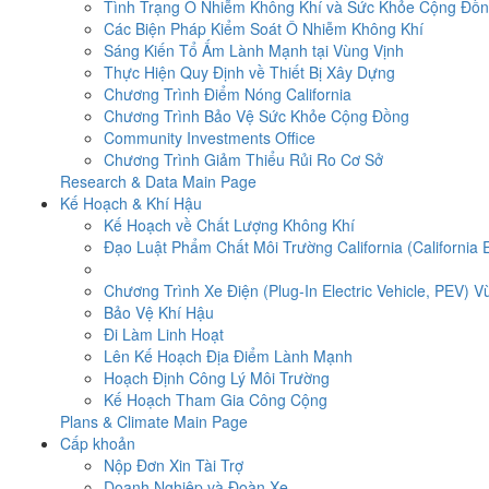
Tình Trạng Ô Nhiễm Không Khí và Sức Khỏe Cộng Đồ
Các Biện Pháp Kiểm Soát Ô Nhiễm Không Khí
Sáng Kiến Tổ Ấm Lành Mạnh tại Vùng Vịnh
Thực Hiện Quy Định về Thiết Bị Xây Dựng
Chương Trình Điểm Nóng California
Chương Trình Bảo Vệ Sức Khỏe Cộng Đồng
Community Investments Office
Chương Trình Giảm Thiểu Rủi Ro Cơ Sở
Research & Data Main Page
Kế Hoạch & Khí Hậu
Kế Hoạch về Chất Lượng Không Khí
Đạo Luật Phẩm Chất Môi Trường California (California 
Chương Trình Xe Điện (Plug-In Electric Vehicle, PEV) V
Bảo Vệ Khí Hậu
Đi Làm Linh Hoạt
Lên Kế Hoạch Địa Điểm Lành Mạnh
Hoạch Định Công Lý Môi Trường
Kế Hoạch Tham Gia Công Cộng
Plans & Climate Main Page
Cấp khoản
Nộp Đơn Xin Tài Trợ
Doanh Nghiệp và Đoàn Xe