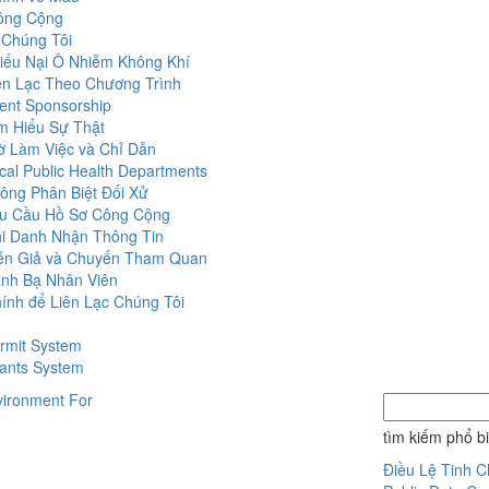
ông Cộng
 Chúng Tôi
iếu Nại Ô Nhiễm Không Khí
ên Lạc Theo Chương Trình
ent Sponsorship
m Hiểu Sự Thật
ờ Làm Việc và Chỉ Dẫn
cal Public Health Departments
ông Phân Biệt Đối Xử
u Cầu Hồ Sơ Công Cộng
i Danh Nhận Thông Tin
ễn Giả và Chuyến Tham Quan
nh Bạ Nhân Viên
ính để Liên Lạc Chúng Tôi
rmit System
ants System
tìm kiếm phổ b
Điều Lệ Tinh 