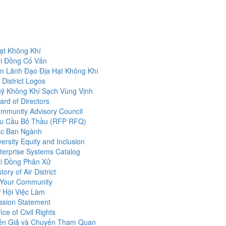
ạt Không Khí
i Đồng Cố Vấn
n Lãnh Đạo Địa Hạt Không Khí
r District Logos
ỹ Không Khí Sạch Vùng Vịnh
ard of Directors
mmunity Advisory Council
u Cầu Bỏ Thầu (RFP RFQ)
c Ban Ngành
versity Equity and Inclusion
terprise Systems Catalog
i Đồng Phân Xử
tory of Air District
 Your Community
 Hội Việc Làm
ssion Statement
fice of Civil Rights
ễn Giả và Chuyến Tham Quan