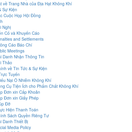
t về Trang Nhà của Địa Hạt Không Khí
& Sự Kiện
c Cuộc Họp Hội Đồng
ch
i Nghị
ến Cố và Khuyến Cáo
nalties and Settlements
ông Cáo Báo Chí
blic Meetings
i Danh Nhận Thông Tin
i Thảo
ính về Tin Tức & Sự Kiện
Trực Tuyến
iếu Nại Ô Nhiễm Không Khí
ng Cụ Tiện Ích cho Phẩm Chất Không Khí
p Đơn xin Cấp Khoản
p Đơn xin Giấy Phép
úp Đỡ
ực Hiện Thanh Toán
ính Sách Quyền Riêng Tư
i Danh Thiết Bị
cial Media Policy