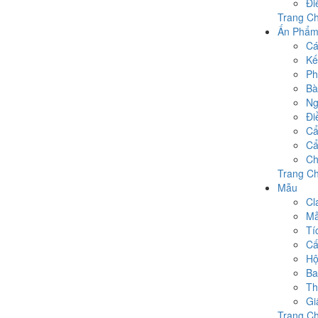
Đi
Trang Ch
Ấn Phẩ
Cá
Kế
Ph
Bà
Ng
Đi
Cẩ
Cẩ
Ch
Trang C
Mẫu
Cl
Mẫ
Tí
Cấ
Hộ
Ba
Th
Gi
Trang C