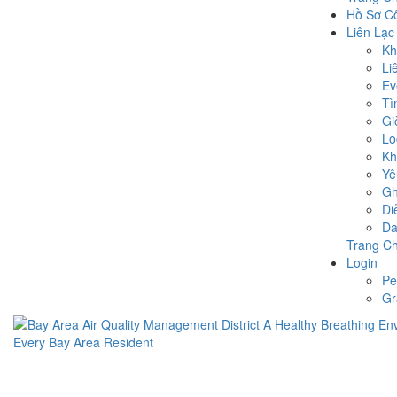
Hồ Sơ C
Liên Lạc
Kh
Li
Ev
Tì
Gi
Lo
Kh
Yê
Gh
Di
Da
Trang Ch
Login
Pe
Gr