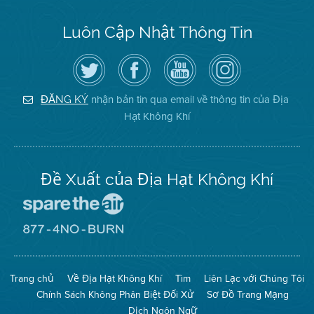
Luôn Cập Nhật Thông Tin
Hãy
Truy
Kênh
Air
theo
cập
YouTube
District
dõi
Trang
của
on
Địa
Facebook
Địa
Instagram
Hạt
của
Hạt
nhận bản tin qua email về thông tin của Địa
ĐĂNG KÝ
Không
Địa
Không
Hạt Không Khí
Khí
Hạt
Khí
trên
Twitter
Đề Xuất của Địa Hạt Không Khí
Đến
Trang
Mạng
Đến
Spare
Trang
The
Mạng
Air
8774
Trang chủ
Về Địa Hạt Không Khí
Tìm
Liên Lạc với Chúng Tôi
(Bảo
No
Toàn
Burn
Chính Sách Không Phân Biệt Đối Xử
Sơ Đồ Trang Mạng
Không
(Không
Khí)
Đốt)
Dịch Ngôn Ngữ