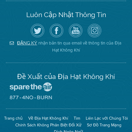
Luôn Cập Nhật Thông Tin
Hãy
Truy
Kênh
Air
theo
cập
YouTube
District
dõi
Trang
của
on
Địa
Facebook
Địa
Instagram
Hạt
của
Hạt
nhận bản tin qua email về thông tin của Địa
ĐĂNG KÝ
Không
Địa
Không
Hạt Không Khí
Khí
Hạt
Khí
trên
Twitter
Đề Xuất của Địa Hạt Không Khí
Đến
Trang
Mạng
Đến
Spare
Trang
The
Mạng
Air
8774
Trang chủ
Về Địa Hạt Không Khí
Tìm
Liên Lạc với Chúng Tôi
(Bảo
No
Toàn
Burn
Chính Sách Không Phân Biệt Đối Xử
Sơ Đồ Trang Mạng
Không
(Không
Khí)
Đốt)
Dịch Ngôn Ngữ