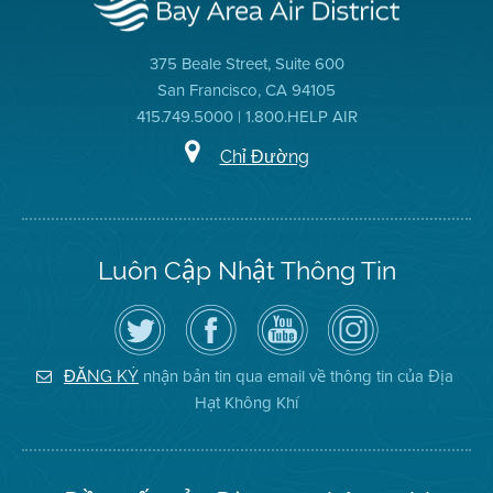
375 Beale Street, Suite 600
San Francisco, CA 94105
415.749.5000 | 1.800.HELP AIR
Chỉ Đường
Luôn Cập Nhật Thông Tin
Hãy
Truy
Kênh
Air
theo
cập
YouTube
District
dõi
Trang
của
on
Địa
Facebook
Địa
Instagram
Hạt
của
Hạt
nhận bản tin qua email về thông tin của Địa
ĐĂNG KÝ
Không
Địa
Không
Hạt Không Khí
Khí
Hạt
Khí
trên
Twitter