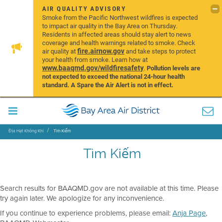
AIR QUALITY ADVISORY
Smoke from the Pacific Northwest wildfires is expected
to impact air quality in the Bay Area on Thursday.
Residents in affected areas should stay alert to news
coverage and health warnings related to smoke. Check
fire.airnow.gov
air quality at
and take steps to protect
your health from smoke. Learn how at
www.baaqmd.gov/wildfiresafety
.
Pollution levels are
not expected to exceed the national 24-hour health
standard. A Spare the Air Alert is not in effect.
Địa Hạt Không Khí
Tìm Kiếm
Tìm Kiếm
Search results for BAAQMD.gov are not available at this time. Please
try again later. We apologize for any inconvenience.
If you continue to experience problems, please email:
Anja Page
,