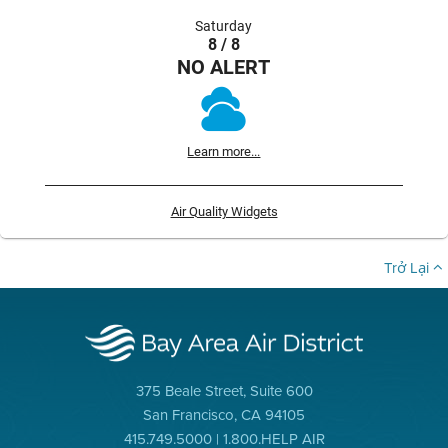
Saturday
8 / 8
NO ALERT
Learn more...
Air Quality Widgets
Trở Lại
375 Beale Street, Suite 600
San Francisco, CA 94105
415.749.5000 | 1.800.HELP AIR