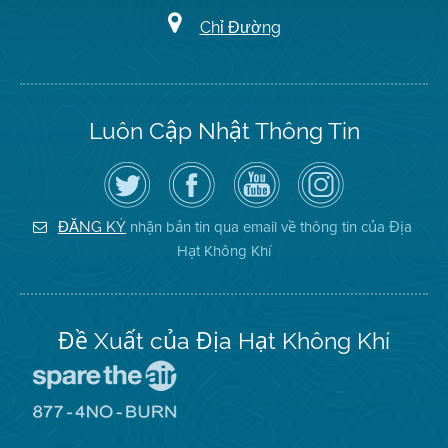
Chỉ Đường
Luôn Cập Nhật Thông Tin
Hãy
Truy
Kênh
Air
theo
cập
YouTube
District
dõi
Trang
của
on
Địa
Facebook
Địa
Instagram
Hạt
của
Hạt
nhận bản tin qua email về thông tin của Địa
ĐĂNG KÝ
Không
Địa
Không
Hạt Không Khí
Khí
Hạt
Khí
trên
Twitter
Đề Xuất của Địa Hạt Không Khí
Đến
Trang
Mạng
Đến
Spare
Trang