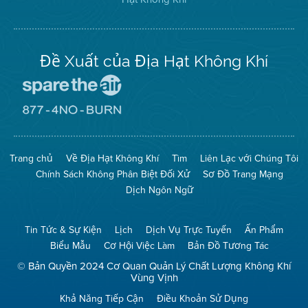
trên
Twitter
Đề Xuất của Địa Hạt Không Khí
Đến
Trang
Mạng
Đến
Spare
Trang
The
Mạng
Air
8774
Trang chủ
Về Địa Hạt Không Khí
Tìm
Liên Lạc với Chúng Tôi
(Bảo
No
Toàn
Burn
Chính Sách Không Phân Biệt Đối Xử
Sơ Đồ Trang Mạng
Không
(Không
Khí)
Đốt)
Dịch Ngôn Ngữ
Tin Tức & Sự Kiện
Lịch
Dịch Vụ Trực Tuyến
Ấn Phẩm
Biểu Mẫu
Cơ Hội Việc Làm
Bản Đồ Tương Tác
© Bản Quyền 2024 Cơ Quan Quản Lý Chất Lượng Không Khí
Vùng Vịnh
Khả Năng Tiếp Cận
Điều Khoản Sử Dụng