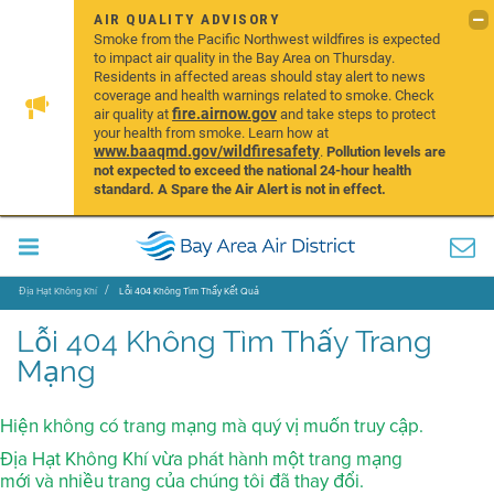
AIR QUALITY ADVISORY
Smoke from the Pacific Northwest wildfires is expected
to impact air quality in the Bay Area on Thursday.
Residents in affected areas should stay alert to news
coverage and health warnings related to smoke. Check
fire.airnow.gov
air quality at
and take steps to protect
your health from smoke. Learn how at
www.baaqmd.gov/wildfiresafety
.
Pollution levels are
not expected to exceed the national 24-hour health
standard. A Spare the Air Alert is not in effect.
Địa Hạt Không Khí
Lỗi 404 Không Tìm Thấy Kết Quả
Lỗi 404 Không Tìm Thấy Trang
Mạng
Hiện không có trang mạng mà quý vị muốn truy cập.
Địa Hạt Không Khí vừa phát hành một trang mạng
mới và nhiều trang của chúng tôi đã thay đổi.