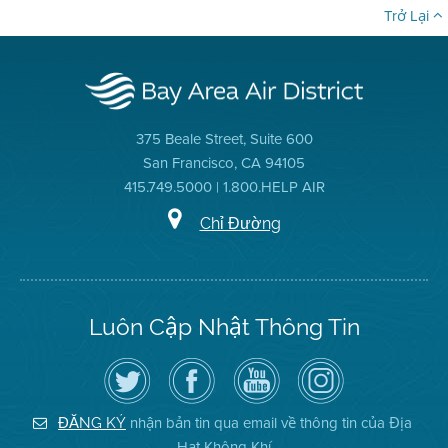
Trở Lại
375 Beale Street, Suite 600
San Francisco, CA 94105
415.749.5000 | 1.800.HELP AIR
Chỉ Đường
Luôn Cập Nhật Thông Tin
Hãy
Truy
Kênh
Air
theo
cập
YouTube
District
dõi
Trang
của
on
Địa
Facebook
Địa
Instagram
Hạt
của
Hạt
nhận bản tin qua email về thông tin của Địa
ĐĂNG KÝ
Không
Địa
Không
Hạt Không Khí
Khí
Hạt
Khí