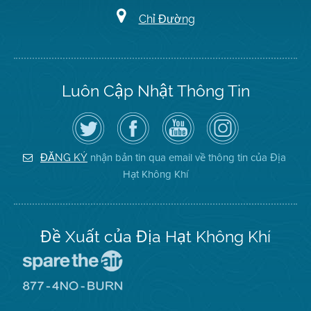
Chỉ Đường
Luôn Cập Nhật Thông Tin
Hãy
Truy
Kênh
Air
theo
cập
YouTube
District
dõi
Trang
của
on
Địa
Facebook
Địa
Instagram
Hạt
của
Hạt
nhận bản tin qua email về thông tin của Địa
ĐĂNG KÝ
Không
Địa
Không
Hạt Không Khí
Khí
Hạt
Khí
trên
Twitter
Đề Xuất của Địa Hạt Không Khí
Đến
Trang
Mạng
Đến
Spare
Trang