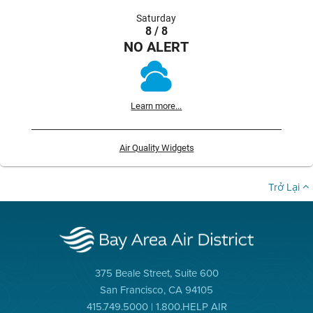
Saturday
8 / 8
NO ALERT
Learn more...
Air Quality Widgets
Trở Lại
375 Beale Street, Suite 600
San Francisco, CA 94105
415.749.5000 | 1.800.HELP AIR