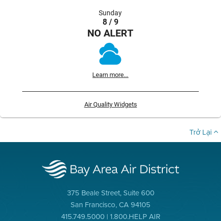
Sunday
8 / 9
NO ALERT
Learn more...
Air Quality Widgets
Trở Lại
375 Beale Street, Suite 600
San Francisco, CA 94105
415.749.5000 | 1.800.HELP AIR