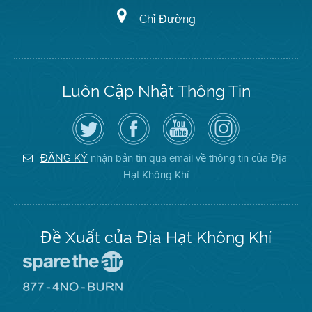
Chỉ Đường
Luôn Cập Nhật Thông Tin
Hãy
Truy
Kênh
Air
theo
cập
YouTube
District
dõi
Trang
của
on
Địa
Facebook
Địa
Instagram
Hạt
của
Hạt
nhận bản tin qua email về thông tin của Địa
ĐĂNG KÝ
Không
Địa
Không
Hạt Không Khí
Khí
Hạt
Khí
trên
Twitter
Đề Xuất của Địa Hạt Không Khí
Đến
Trang
Mạng
Đến
Spare
Trang