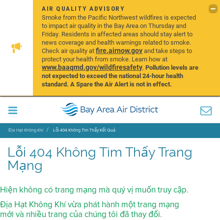
AIR QUALITY ADVISORY
Smoke from the Pacific Northwest wildfires is expected
to impact air quality in the Bay Area on Thursday and
Friday. Residents in affected areas should stay alert to
news coverage and health warnings related to smoke.
fire.airnow.gov
Check air quality at
and take steps to
protect your health from smoke. Learn how at
www.baaqmd.gov/wildfiresafety
.
Pollution levels are
not expected to exceed the national 24-hour health
standard. A Spare the Air Alert is not in effect.
Địa Hạt Không Khí
Lỗi 404 Không Tìm Thấy Kết Quả
Lỗi 404 Không Tìm Thấy Trang
Mạng
Hiện không có trang mạng mà quý vị muốn truy cập.
Địa Hạt Không Khí vừa phát hành một trang mạng
mới và nhiều trang của chúng tôi đã thay đổi.