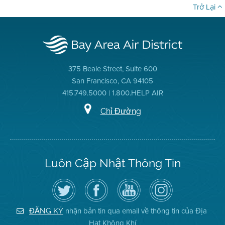
Trở Lại
375 Beale Street, Suite 600
San Francisco, CA 94105
415.749.5000 | 1.800.HELP AIR
Chỉ Đường
Luôn Cập Nhật Thông Tin
Hãy
Truy
Kênh
Air
theo
cập
YouTube
District
dõi
Trang
của
on
Địa
Facebook
Địa
Instagram
Hạt
của
Hạt
nhận bản tin qua email về thông tin của Địa
ĐĂNG KÝ
Không
Địa
Không
Hạt Không Khí
Khí
Hạt
Khí