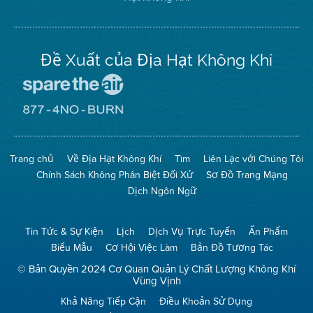
trên
Twitter
Đề Xuất của Địa Hạt Không Khí
Đến
Trang
Mạng
Đến
Spare
Trang
The
Mạng
Air
8774
Trang chủ
Về Địa Hạt Không Khí
Tìm
Liên Lạc với Chúng Tôi
(Bảo
No
Toàn
Burn
Chính Sách Không Phân Biệt Đối Xử
Sơ Đồ Trang Mạng
Không
(Không
Khí)
Đốt)
Dịch Ngôn Ngữ
Tin Tức & Sự Kiện
Lịch
Dịch Vụ Trực Tuyến
Ấn Phẩm
Biểu Mẫu
Cơ Hội Việc Làm
Bản Đồ Tương Tác
© Bản Quyền 2024 Cơ Quan Quản Lý Chất Lượng Không Khí
Vùng Vịnh
Khả Năng Tiếp Cận
Điều Khoản Sử Dụng