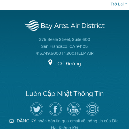
Trở Lại
375 Beale Street, Suite 600
San Francisco, CA 94105
415.749.5000 | 1.800.HELP AIR
Chỉ Đường
Luôn Cập Nhật Thông Tin
Hãy
Truy
Kênh
Air
theo
cập
YouTube
District
dõi
Trang
của
on
Địa
Facebook
Địa
Instagram
Hạt
của
Hạt
nhận bản tin qua email về thông tin của Địa
ĐĂNG KÝ
Không
Địa
Không
Hạt Không Khí
Khí
Hạt
Khí