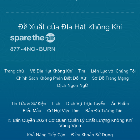
trên
Twitter
Đề Xuất của Địa Hạt Không Khí
Đến
Trang
Mạng
Đến
Spare
Trang
The
Mạng
Air
8774
Trang chủ
Về Địa Hạt Không Khí
Tìm
Liên Lạc với Chúng Tôi
(Bảo
No
Toàn
Burn
Chính Sách Không Phân Biệt Đối Xử
Sơ Đồ Trang Mạng
Không
(Không
Khí)
Đốt)
Dịch Ngôn Ngữ
Tin Tức & Sự Kiện
Lịch
Dịch Vụ Trực Tuyến
Ấn Phẩm
Biểu Mẫu
Cơ Hội Việc Làm
Bản Đồ Tương Tác
© Bản Quyền 2024 Cơ Quan Quản Lý Chất Lượng Không Khí
Vùng Vịnh
Khả Năng Tiếp Cận
Điều Khoản Sử Dụng