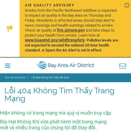
AIR QUALITY ADVISORY
Smoke from the Pacific Northwest wildfires is expected
to impact air quality in the Bay Area on Thursday and
Friday. Residents in affected areas should stay alert to
news coverage and health warnings related to smoke.
fire.airnow.gov
Check air quality at
and take steps to
protect your health from smoke. Learn how at
www.baaqmd.gov/wildfiresafety
.
Pollution levels are
not expected to exceed the national 24-hour health
standard. A Spare the Air Alert is not in effect.
Địa Hạt Không Khí
Lỗi 404 Không Tìm Thấy Kết Quả
Lỗi 404 Không Tìm Thấy Trang
Mạng
Hiện không có trang mạng mà quý vị muốn truy cập.
Địa Hạt Không Khí vừa phát hành một trang mạng
mới và nhiều trang của chúng tôi đã thay đổi.