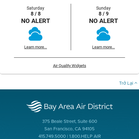
Saturday
Sunday
8 / 8
8 / 9
NO ALERT
NO ALERT
Learn more...
Learn more...
Air Quality Widgets
Trở Lại
375 Beale Street, Suite 600
San Francisco, CA 94105
415.749.5000 | 1.800.HELP AIR