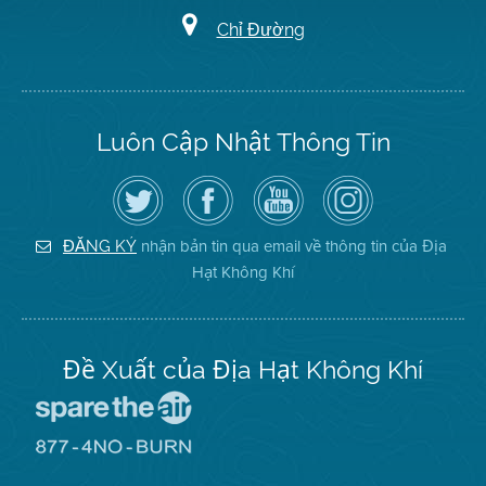
Chỉ Đường
Luôn Cập Nhật Thông Tin
Hãy
Truy
Kênh
Air
theo
cập
YouTube
District
dõi
Trang
của
on
Địa
Facebook
Địa
Instagram
Hạt
của
Hạt
nhận bản tin qua email về thông tin của Địa
ĐĂNG KÝ
Không
Địa
Không
Hạt Không Khí
Khí
Hạt
Khí
trên
Twitter
Đề Xuất của Địa Hạt Không Khí
Đến
Trang
Mạng
Đến
Spare
Trang