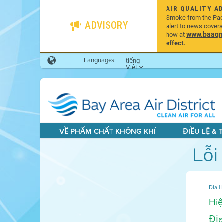
AIR QUALITY A
Smoke from the Pacif
ADVISORY
alert to news cover
www.baaqmd
how at
effect.
Languages:
tiếng
Việt
VỀ PHẨM CHẤT KHÔNG KHÍ
ĐIỀU LỆ &
Lỗi
Địa H
Hiệ
Địa