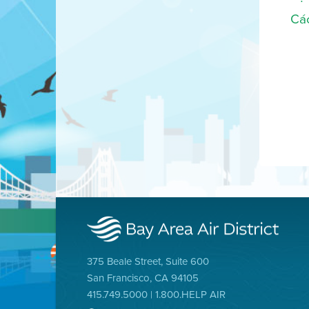
Các
375 Beale Street, Suite 600
San Francisco, CA 94105
415.749.5000 | 1.800.HELP AIR