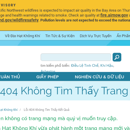
DVISORY
ic Northwest wildfires is expected to impact air quality in the Bay Area on Thu
fire.airnow.gov
age and health warnings related to smoke. Check air quality at
a
.gov/wildfiresafety
.
Pollution levels are not expected to exceed the nationa
Về Địa Hạt Không Khí
Tin Tức & Sự Kiện
Dịch Vụ Trực Tuyến
Ấn Phẩ
,
,
tìm kiếm phổ biến:
Điều Lệ Tinh Chế
Khí Hậu
Asbestos
 TUÂN THỦ
GIẤY PHÉP
NGHIÊN CỨU & DỮ LIỆU
 404 Không Tìm Thấy Tran
ạt Không Khí
Lỗi 404 Không Tìm Thấy Kết Quả
n không có trang mạng mà quý vị muốn truy cập.
 Hạt Không Khí vừa phát hành một trang mạng mới và 