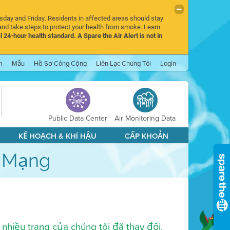
rsday and Friday. Residents in affected areas should stay
nd take steps to protect your health from smoke. Learn
l 24-hour health standard. A Spare the Air Alert is not in
m
Mẫu
Hồ Sơ Công Cộng
Liên Lạc Chúng Tôi
Login
Public Data Center
Air Monitoring Data
KẾ HOẠCH & KHÍ HẬU
CẤP KHOẢN
g Mạng
nhiều trang của chúng tôi đã thay đổi.