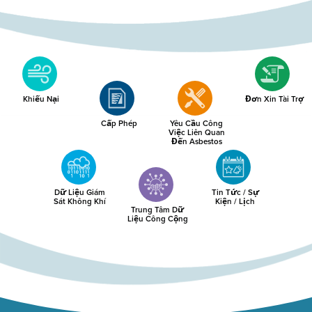
Khiếu Nại
Đơn Xin Tài Trợ
Cấp Phép
Yêu Cầu Công
Việc Liên Quan
Đến Asbestos
Dữ Liệu Giám
Tin Tức / Sự
Sát Không Khí
Kiện / Lịch
Trung Tâm Dữ
Liệu Công Cộng