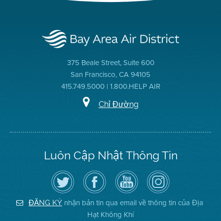
375 Beale Street, Suite 600
San Francisco, CA 94105
415.749.5000 | 1.800.HELP AIR
Chỉ Đường
Luôn Cập Nhật Thông Tin
Hãy
Truy
Kênh
Air
theo
cập
YouTube
District
dõi
Trang
của
on
Địa
Facebook
Địa
Instagram
Hạt
của
Hạt
nhận bản tin qua email về thông tin của Địa
ĐĂNG KÝ
Không
Địa
Không
Hạt Không Khí
Khí
Hạt
Khí
trên