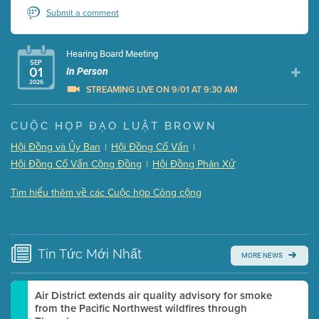
Submit a comment
Hearing Board Meeting
SEP
01
In Person
2026
STREAMING LIVE ON 9/01 AT 9:30 AM
Presentation (Part 1 of 3)
(5 Mb PDF , 87 pgs )
CUỘC HỌP ĐẠO LUẬT BROWN
Presentation (Part 2 of 3)
(121 Kb PDF , 2 pgs )
Hội Đồng và Ủy Ban
Hội Đồng Cố Vấn
|
|
Presentation (Part 3 of 3)
(168 Kb PDF , 3 pgs )
Hội Đồng Cố Vấn Cộng Đồng
Hội Đồng Phân Xử
|
Meeting Details
Tìm hiểu thêm về các Cuộc họp Công cộng
Submit a comment
Video link(s) will be active 5 minutes before meeting
time.
Tin Tức
Mới Nhất
MORE NEWS
Watch for real-time closed captioning with agenda
Learn more
Air District extends air quality advisory for smoke
from the Pacific Northwest wildfires through