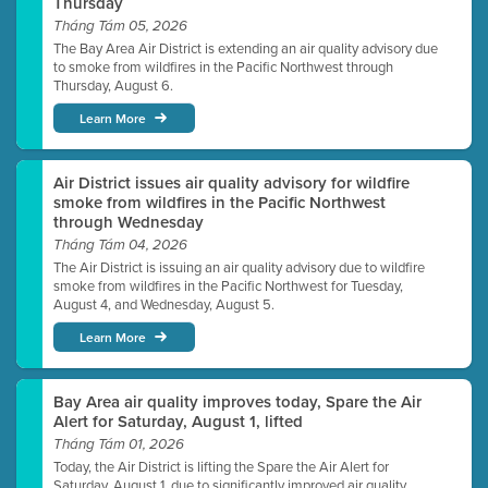
Thursday
Tháng Tám 05, 2026
The Bay Area Air District is extending an air quality advisory due
to smoke from wildfires in the Pacific Northwest through
Thursday, August 6.
Learn More
Air District issues air quality advisory for wildfire
smoke from wildfires in the Pacific Northwest
through Wednesday
Tháng Tám 04, 2026
The Air District is issuing an air quality advisory due to wildfire
smoke from wildfires in the Pacific Northwest for Tuesday,
August 4, and Wednesday, August 5.
Learn More
Bay Area air quality improves today, Spare the Air
Alert for Saturday, August 1, lifted
Tháng Tám 01, 2026
Today, the Air District is lifting the Spare the Air Alert for
Saturday, August 1, due to significantly improved air quality