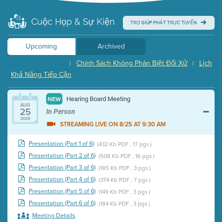
Cuộc Họp & Sự Kiện
TRỢ GIÚP PHÁT TRỰC TUYẾN
Upcoming
Archived
Chính Sách Không Phân Biệt Đối Xử
Lịch
|
|
Khả Năng Tiếp Cận
Hearing Board Meeting
NEW
AUG
25
In Person
2026
STREAMING LIVE ON 8/25 AT 9:30 AM
Presentation (Part 1 of 6)
(432 Kb PDF , 17 pgs )
Presentation (Part 2 of 6)
(508 Kb PDF , 16 pgs )
Presentation (Part 3 of 6)
(185 Kb PDF , 3 pgs )
Presentation (Part 4 of 6)
(374 Kb PDF , 7 pgs )
Presentation (Part 5 of 6)
(149 Kb PDF , 3 pgs )
Presentation (Part 6 of 6)
(184 Kb PDF , 3 pgs )
Meeting Details