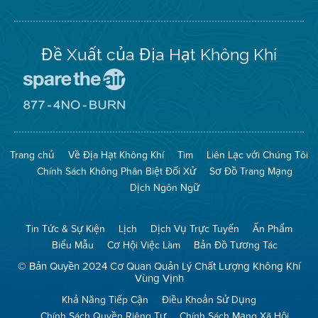
Twitter
Đề Xuất của Địa Hạt Không Khí
Đến
Trang
Mạng
Đến
Spare
Trang
The
Mạng
Air
8774
Trang chủ
Về Địa Hạt Không Khí
Tìm
Liên Lạc với Chúng Tôi
(Bảo
No
Toàn
Burn
Chính Sách Không Phân Biệt Đối Xử
Sơ Đồ Trang Mạng
Không
(Không
Khí)
Đốt)
Dịch Ngôn Ngữ
Tin Tức & Sự Kiện
Lịch
Dịch Vụ Trực Tuyến
Ấn Phẩm
Biểu Mẫu
Cơ Hội Việc Làm
Bản Đồ Tương Tác
© Bản Quyền 2024 Cơ Quan Quản Lý Chất Lượng Không Khí
Vùng Vịnh
Khả Năng Tiếp Cận
Điều Khoản Sử Dụng
Chính Sách Quyền Riêng Tư
Chính Sách Mạng Xã Hội