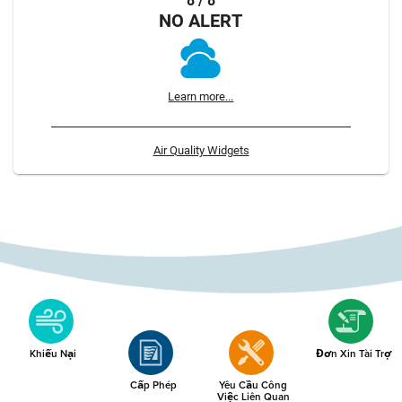
8 / 8
NO ALERT
Learn more...
Air Quality Widgets
Khiếu Nại
Đơn Xin Tài Trợ
Cấp Phép
Yêu Cầu Công
Việc Liên Quan