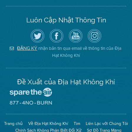
Luôn Cập Nhật Thông Tin
Hãy
Truy
Kênh
Air
theo
cập
YouTube
District
dõi
Trang
của
on
Địa
Facebook
Địa
Instagram
Hạt
của
Hạt
nhận bản tin qua email về thông tin của Địa
ĐĂNG KÝ
Không
Địa
Không
Hạt Không Khí
Khí
Hạt
Khí
trên
Twitter
Đề Xuất của Địa Hạt Không Khí
Đến
Trang
Mạng
Đến
Spare
Trang
The
Mạng
Air
8774
Trang chủ
Về Địa Hạt Không Khí
Tìm
Liên Lạc với Chúng Tôi
(Bảo
No
Toàn
Burn
Chính Sách Không Phân Biệt Đối Xử
Sơ Đồ Trang Mạng
Không
(Không