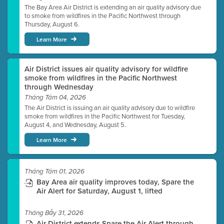
The Bay Area Air District is extending an air quality advisory due
to smoke from wildfires in the Pacific Northwest through
Thursday, August 6.
Learn More
Air District issues air quality advisory for wildfire
smoke from wildfires in the Pacific Northwest
through Wednesday
Tháng Tám 04, 2026
The Air District is issuing an air quality advisory due to wildfire
smoke from wildfires in the Pacific Northwest for Tuesday,
August 4, and Wednesday, August 5.
Learn More
Tháng Tám 01, 2026
Bay Area air quality improves today, Spare the
Air Alert for Saturday, August 1, lifted
Tháng Bảy 31, 2026
Air District extends Spare the Air Alert through