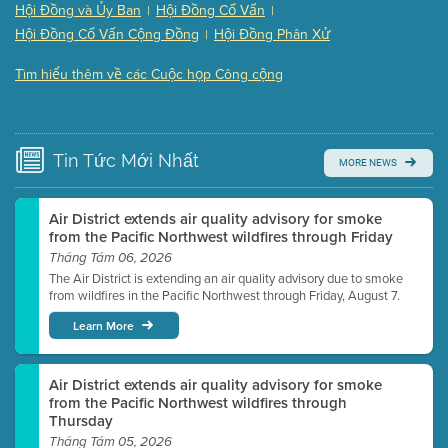
(121 Kb PDF , 2 pgs )
Hội Đồng và Ủy Ban
Hội Đồng Cố Vấn
|
|
Presentation (Part 3 of 3)
(168 Kb PDF , 3 pgs )
Hội Đồng Cố Vấn Cộng Đồng
Hội Đồng Phân Xử
|
Meeting Details
Tìm hiểu thêm về các Cuộc họp Công cộng
Submit a comment
Video link(s) will be active 5 minutes before meeting
time.
Tin Tức
Mới Nhất
MORE NEWS
Watch for real-time closed captioning with agenda
Learn more
Air District extends air quality advisory for smoke
from the Pacific Northwest wildfires through Friday
Tháng Tám 06, 2026
The Air District is extending an air quality advisory due to smoke
from wildfires in the Pacific Northwest through Friday, August 7.
Learn More
Air District extends air quality advisory for smoke
from the Pacific Northwest wildfires through
Thursday
Tháng Tám 05, 2026