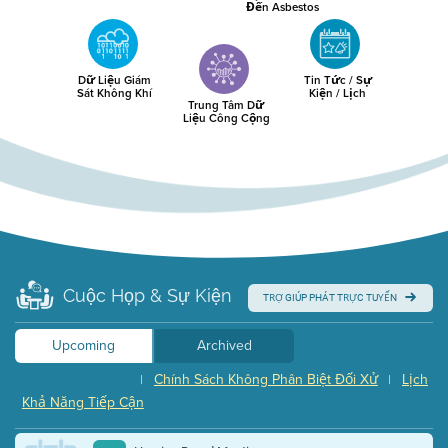
Đến Asbestos
Dữ Liệu Giám
Tin Tức / Sự
Sát Không Khí
Kiện / Lịch
Trung Tâm Dữ
Liệu Công Cộng
Cuộc Họp & Sự Kiện
TRỢ GIÚP PHÁT TRỰC TUYẾN
Upcoming
Archived
Chính Sách Không Phân Biệt Đối Xử
Lịch
|
|
Khả Năng Tiếp Cận