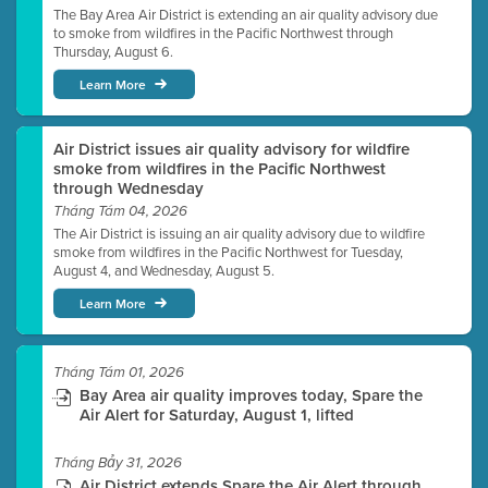
The Bay Area Air District is extending an air quality advisory due
to smoke from wildfires in the Pacific Northwest through
Thursday, August 6.
Learn More
Air District issues air quality advisory for wildfire
smoke from wildfires in the Pacific Northwest
through Wednesday
Tháng Tám 04, 2026
The Air District is issuing an air quality advisory due to wildfire
smoke from wildfires in the Pacific Northwest for Tuesday,
August 4, and Wednesday, August 5.
Learn More
Tháng Tám 01, 2026
Bay Area air quality improves today, Spare the
Air Alert for Saturday, August 1, lifted
Tháng Bảy 31, 2026
Air District extends Spare the Air Alert through