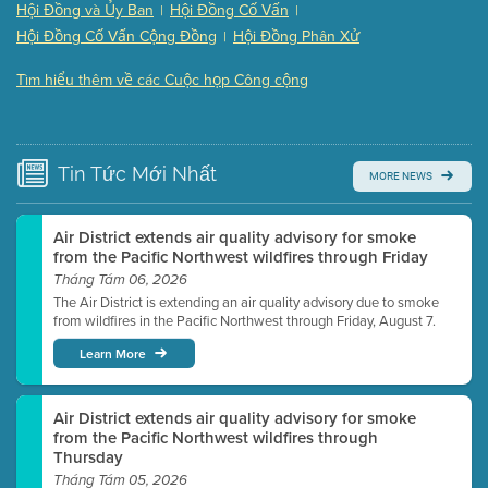
Hội Đồng và Ủy Ban
Hội Đồng Cố Vấn
|
|
Presentation (Part 3 of 3)
(168 Kb PDF , 3 pgs )
Hội Đồng Cố Vấn Cộng Đồng
Hội Đồng Phân Xử
|
Meeting Details
Tìm hiểu thêm về các Cuộc họp Công cộng
Submit a comment
Video link(s) will be active 5 minutes before meeting
time.
Tin Tức
Mới Nhất
MORE NEWS
Watch for real-time closed captioning with agenda
Learn more
Air District extends air quality advisory for smoke
from the Pacific Northwest wildfires through Friday
Tháng Tám 06, 2026
The Air District is extending an air quality advisory due to smoke
from wildfires in the Pacific Northwest through Friday, August 7.
Learn More
Air District extends air quality advisory for smoke
from the Pacific Northwest wildfires through
Thursday
Tháng Tám 05, 2026