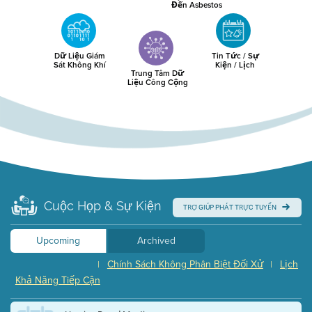
Đến Asbestos
Dữ Liệu Giám
Tin Tức / Sự
Sát Không Khí
Kiện / Lịch
Trung Tâm Dữ
Liệu Công Cộng
Cuộc Họp & Sự Kiện
TRỢ GIÚP PHÁT TRỰC TUYẾN
Upcoming
Archived
Chính Sách Không Phân Biệt Đối Xử
Lịch
|
|
Khả Năng Tiếp Cận