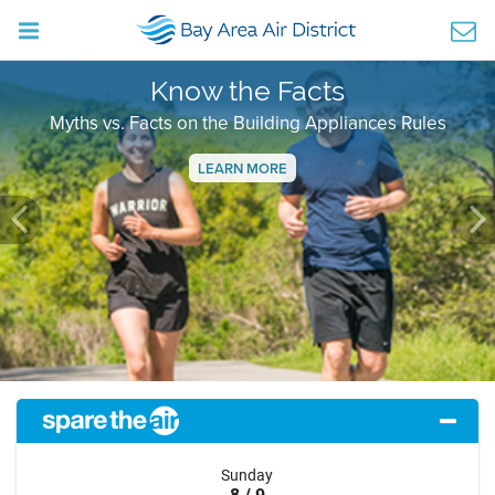
Know the Facts
Myths vs. Facts on the Building Appliances Rules
LEARN MORE
Previous
Ne
Sunday