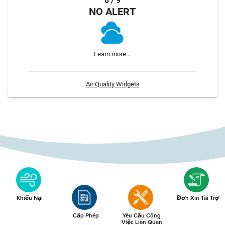
8 / 9
NO ALERT
Learn more...
Air Quality Widgets
Khiếu Nại
Đơn Xin Tài Trợ
Cấp Phép
Yêu Cầu Công
Việc Liên Quan