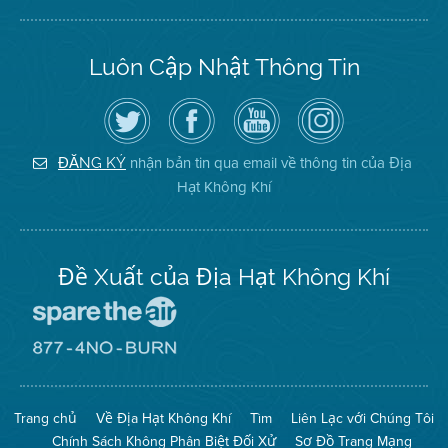
Luôn Cập Nhật Thông Tin
Hãy
Truy
Kênh
Air
theo
cập
YouTube
District
dõi
Trang
của
on
Địa
Facebook
Địa
Instagram
Hạt
của
Hạt
nhận bản tin qua email về thông tin của Địa
ĐĂNG KÝ
Không
Địa
Không
Hạt Không Khí
Khí
Hạt
Khí
trên
Twitter
Đề Xuất của Địa Hạt Không Khí
Đến
Trang
Mạng
Đến
Spare
Trang
The
Mạng
Air
8774
Trang chủ
Về Địa Hạt Không Khí
Tìm
Liên Lạc với Chúng Tôi
(Bảo
No
Toàn
Burn
Chính Sách Không Phân Biệt Đối Xử
Sơ Đồ Trang Mạng
Không
(Không