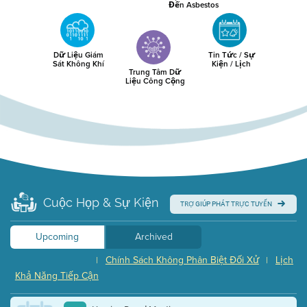
Đến Asbestos
Dữ Liệu Giám
Tin Tức / Sự
Sát Không Khí
Kiện / Lịch
Trung Tâm Dữ
Liệu Công Cộng
Cuộc Họp & Sự Kiện
TRỢ GIÚP PHÁT TRỰC TUYẾN
Upcoming
Archived
Chính Sách Không Phân Biệt Đối Xử
Lịch
|
|
Khả Năng Tiếp Cận