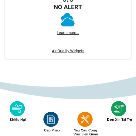
8 / 8
NO ALERT
Learn more...
Air Quality Widgets
Khiếu Nại
Đơn Xin Tài Trợ
Cấp Phép
Yêu Cầu Công
Việc Liên Quan