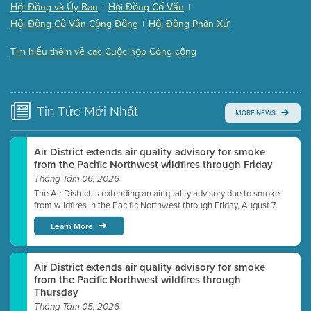
(121 Kb PDF , 2 pgs )
Hội Đồng và Ủy Ban
Hội Đồng Cố Vấn
|
|
Presentation (Part 3 of 3)
(168 Kb PDF , 3 pgs )
Hội Đồng Cố Vấn Cộng Đồng
Hội Đồng Phân Xử
|
Meeting Details
Tìm hiểu thêm về các Cuộc họp Công cộng
Submit a comment
Video link(s) will be active 5 minutes before meeting
time.
Tin Tức
Mới Nhất
MORE NEWS
Watch for real-time closed captioning with agenda
Learn more
Air District extends air quality advisory for smoke
from the Pacific Northwest wildfires through Friday
Tháng Tám 06, 2026
The Air District is extending an air quality advisory due to smoke
from wildfires in the Pacific Northwest through Friday, August 7.
Learn More
Air District extends air quality advisory for smoke
from the Pacific Northwest wildfires through
Thursday
Tháng Tám 05, 2026