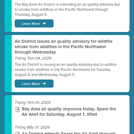
The Bay Area Air District is extending an air quality advisory due
to smoke from wildfires in the Pacific Northwest through
Thursday, August 6.
Learn More
Air District issues air quality advisory for wildfire
smoke from wildfires in the Pacific Northwest
through Wednesday
Tháng Tám 04, 2026
The Air District is issuing an air quality advisory due to wildfire
smoke from wildfires in the Pacific Northwest for Tuesday,
August 4, and Wednesday, August 5.
Learn More
Tháng Tám 01, 2026
Bay Area air quality improves today, Spare the
Air Alert for Saturday, August 1, lifted
Tháng Bảy 31, 2026
Air District extends Spare the Air Alert through