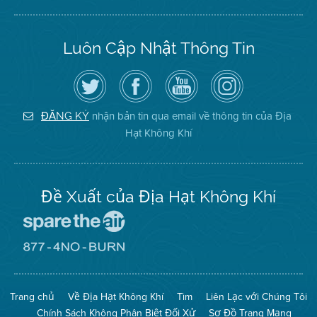
Luôn Cập Nhật Thông Tin
Hãy
Truy
Kênh
Air
theo
cập
YouTube
District
dõi
Trang
của
on
Địa
Facebook
Địa
Instagram
Hạt
của
Hạt
nhận bản tin qua email về thông tin của Địa
ĐĂNG KÝ
Không
Địa
Không
Hạt Không Khí
Khí
Hạt
Khí
trên
Twitter
Đề Xuất của Địa Hạt Không Khí
Đến
Trang
Mạng
Đến
Spare
Trang
The
Mạng
Air
8774
Trang chủ
Về Địa Hạt Không Khí
Tìm
Liên Lạc với Chúng Tôi
(Bảo
No
Toàn
Burn
Chính Sách Không Phân Biệt Đối Xử
Sơ Đồ Trang Mạng
Không
(Không