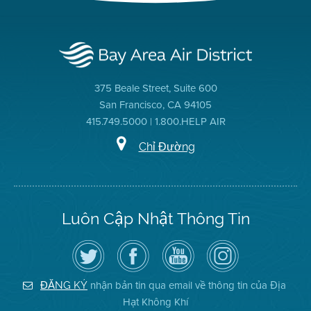
375 Beale Street, Suite 600
San Francisco, CA 94105
415.749.5000 | 1.800.HELP AIR
Chỉ Đường
Luôn Cập Nhật Thông Tin
Hãy
Truy
Kênh
Air
theo
cập
YouTube
District
dõi
Trang
của
on
Địa
Facebook
Địa
Instagram
Hạt
của
Hạt
nhận bản tin qua email về thông tin của Địa
ĐĂNG KÝ
Không
Địa
Không
Hạt Không Khí
Khí
Hạt
Khí
trên