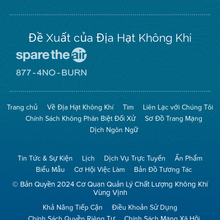
Twitter
Đề Xuất của Địa Hạt Không Khí
Đến
Trang
Mạng
Đến
Spare
Trang
The
Mạng
Air
8774
Trang chủ
Về Địa Hạt Không Khí
Tìm
Liên Lạc với Chúng Tôi
(Bảo
No
Toàn
Burn
Chính Sách Không Phân Biệt Đối Xử
Sơ Đồ Trang Mạng
Không
(Không
Khí)
Đốt)
Dịch Ngôn Ngữ
Tin Tức & Sự Kiện
Lịch
Dịch Vụ Trực Tuyến
Ấn Phẩm
Biểu Mẫu
Cơ Hội Việc Làm
Bản Đồ Tương Tác
© Bản Quyền 2024 Cơ Quan Quản Lý Chất Lượng Không Khí
Vùng Vịnh
Khả Năng Tiếp Cận
Điều Khoản Sử Dụng
Chính Sách Quyền Riêng Tư
Chính Sách Mạng Xã Hội