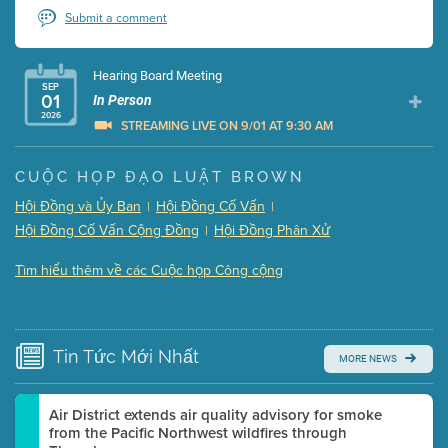
Submit a comment
Hearing Board Meeting
SEP
01
In Person
2026
STREAMING LIVE ON 9/01 AT 9:30 AM
Presentation (Part 1 of 3)
(5 Mb PDF , 87 pgs )
CUỘC HỌP ĐẠO LUẬT BROWN
Presentation (Part 2 of 3)
(121 Kb PDF , 2 pgs )
Hội Đồng và Ủy Ban
Hội Đồng Cố Vấn
|
|
Presentation (Part 3 of 3)
(168 Kb PDF , 3 pgs )
Hội Đồng Cố Vấn Cộng Đồng
Hội Đồng Phân Xử
|
Meeting Details
Tìm hiểu thêm về các Cuộc họp Công cộng
Submit a comment
Video link(s) will be active 5 minutes before meeting
time.
Tin Tức
Mới Nhất
MORE NEWS
Watch for real-time closed captioning with agenda
Learn more
Air District extends air quality advisory for smoke
from the Pacific Northwest wildfires through