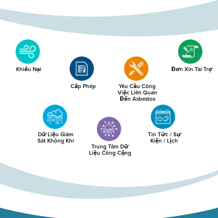
Khiếu Nại
Đơn Xin Tài Trợ
Cấp Phép
Yêu Cầu Công
Việc Liên Quan
Đến Asbestos
Dữ Liệu Giám
Tin Tức / Sự
Sát Không Khí
Kiện / Lịch
Trung Tâm Dữ
Liệu Công Cộng