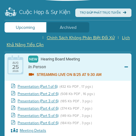
Cuộc Họp & Sự Kiện
TRỢ GIÚP PHÁT TRỰC TUYẾN
Upcoming
Archived
|
Chính Sách Không Phân Biệt Đối Xử
|
Lịch
Khả Năng Tiếp Cận
Hearing Board Meeting
NEW
AUG
25
In Person
2026
STREAMING LIVE ON 8/25 AT 9:30 AM
Presentation (Part 1 of 6)
(432 Kb PDF , 17 pgs )
Presentation (Part 2 of 6)
(508 Kb PDF , 16 pgs )
Presentation (Part 3 of 6)
(185 Kb PDF , 3 pgs )
Presentation (Part 4 of 6)
(374 Kb PDF , 7 pgs )
Presentation (Part 5 of 6)
(149 Kb PDF , 3 pgs )
Presentation (Part 6 of 6)
(184 Kb PDF , 3 pgs )
Meeting Details