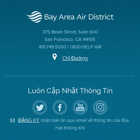
375 Beale Street, Suite 600
San Francisco, CA 94105
415.749.5000 | 1.800.HELP AIR
Chỉ Đường
Luôn Cập Nhật Thông Tin
Hãy
Truy
Kênh
Air
theo
cập
YouTube
District
dõi
Trang
của
on
Địa
Facebook
Địa
Instagram
Hạt
của
Hạt
nhận bản tin qua email về thông tin của Địa
ĐĂNG KÝ
Không
Địa
Không
Hạt Không Khí
Khí
Hạt
Khí
trên
Twitter