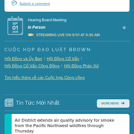
Submit a comment
Hearing Board Meeting
SEP
01
In Person
2026
STREAMING LIVE ON 9/01 AT 9:30 AM
Presentation (Part 1 of 3)
(5 Mb PDF , 87 pgs )
CUỘC HỌP ĐẠO LUẬT BROWN
Presentation (Part 2 of 3)
(121 Kb PDF , 2 pgs )
Hội Đồng và Ủy Ban
|
Hội Đồng Cố Vấn
|
Presentation (Part 3 of 3)
(168 Kb PDF , 3 pgs )
Hội Đồng Cố Vấn Cộng Đồng
|
Hội Đồng Phân Xử
Meeting Details
Tìm hiểu thêm về các Cuộc họp Công cộng
Submit a comment
Video link(s) will be active 5 minutes before meeting
time.
Tin Tức
Mới Nhất
MORE NEWS
Watch for real-time closed captioning with agenda
Learn more
Air District extends air quality advisory for smoke
from the Pacific Northwest wildfires through
Thursday