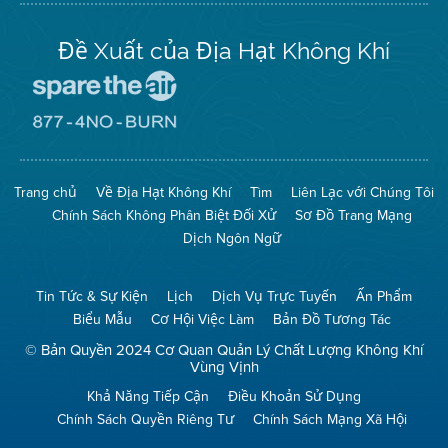
Đề Xuất của Địa Hạt Không Khí
Đến
Trang
Mạng
Đến
Spare
Trang
The
Mạng
Air
8774
Trang chủ
Về Địa Hạt Không Khí
Tìm
Liên Lạc với Chúng Tôi
(Bảo
No
Toàn
Burn
Chính Sách Không Phân Biệt Đối Xử
Sơ Đồ Trang Mạng
Không
(Không
Khí)
Đốt)
Dịch Ngôn Ngữ
Tin Tức & Sự Kiện
Lịch
Dịch Vụ Trực Tuyến
Ấn Phẩm
Biểu Mẫu
Cơ Hội Việc Làm
Bản Đồ Tương Tác
© Bản Quyền 2024 Cơ Quan Quản Lý Chất Lượng Không Khí
Vùng Vịnh
Khả Năng Tiếp Cận
Điều Khoản Sử Dụng
Chính Sách Quyền Riêng Tư
Chính Sách Mạng Xã Hội