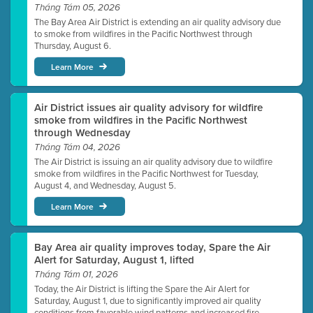
Tháng Tám 05, 2026
The Bay Area Air District is extending an air quality advisory due
to smoke from wildfires in the Pacific Northwest through
Thursday, August 6.
Learn More
Air District issues air quality advisory for wildfire
smoke from wildfires in the Pacific Northwest
through Wednesday
Tháng Tám 04, 2026
The Air District is issuing an air quality advisory due to wildfire
smoke from wildfires in the Pacific Northwest for Tuesday,
August 4, and Wednesday, August 5.
Learn More
Bay Area air quality improves today, Spare the Air
Alert for Saturday, August 1, lifted
Tháng Tám 01, 2026
Today, the Air District is lifting the Spare the Air Alert for
Saturday, August 1, due to significantly improved air quality
conditions from favorable wind patterns and increased fire