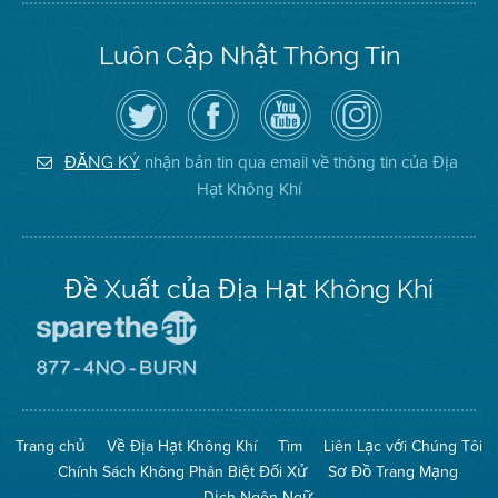
Luôn Cập Nhật Thông Tin
Hãy
Truy
Kênh
Air
theo
cập
YouTube
District
dõi
Trang
của
on
Địa
Facebook
Địa
Instagram
Hạt
của
Hạt
nhận bản tin qua email về thông tin của Địa
ĐĂNG KÝ
Không
Địa
Không
Hạt Không Khí
Khí
Hạt
Khí
trên
Twitter
Đề Xuất của Địa Hạt Không Khí
Đến
Trang
Mạng
Đến
Spare
Trang
The
Mạng
Air
8774
Trang chủ
Về Địa Hạt Không Khí
Tìm
Liên Lạc với Chúng Tôi
(Bảo
No
Toàn
Burn
Chính Sách Không Phân Biệt Đối Xử
Sơ Đồ Trang Mạng
Không
(Không
Khí)
Đốt)
Dịch Ngôn Ngữ