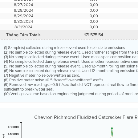
8/27/2024
0,00
8/28/2024
0,00
8/29/2024
0,00
8/30/2024
0,00
8/31/2024
0,00
Tháng Tám Totals
171.575,54
(1) Sample(s) collected during release event used to calculate emissions
(2) No sample collected during release event. Used another sample from the 
(3) No sample collected during release event. Used mass spec composition dat
(4) No sample collected during release event. Used another representative s
(5) No sample collected during release event. Used 12-month rolling emission 
(6) No sample collected during release event. Used 12-month rolling emission f
(7) Negative meter noise overwritten as zero.
(8) Positive meter noise <0.5 ft/sec="" overwritten="" as="">
(9) Removed raw readings > 0.5 ft/sec that did NOT represent real flow to flar
sufficient to break water seal.
(10) Vent gas volume based on engineering judgment during periods of monitor
Chevron Richmond Fluidized Catcracker Flare R
160000
140000