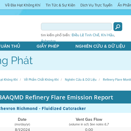
Về Địa Hạt Không Khí
Tin Tức & Sự Kiện
Dịch Vụ Trực Tuyến
Ấn Phẩ
,
,
tìm kiếm phổ biến:
Điều Lệ Tinh Chế
Khí Hậu
Asbestos
 TUÂN THỦ
GIẤY PHÉP
NGHIÊN CỨU & DỮ LIỆU
g Phát
ạt Không Khí
Về Phẩm Chất Không Khí
Nghiên Cứu & Dữ Liệu
Refinery Flare Monit
BAAQMD Refinery Flare Emission Report
Chevron Richmond - Fluidized Catcracker
Date
Vent Gas Flow
(mo/day/yr)
(volume in scf)
See notes 6,7
8/1/2024
0,00