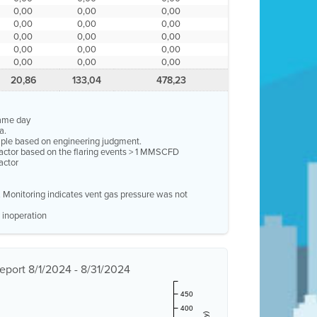
0,00
0,00
0,00
0,00
0,00
0,00
0,00
0,00
0,00
0,00
0,00
0,00
0,00
0,00
0,00
20,86
133,04
478,23
same day
a.
ample based on engineering judgment.
factor based on the flaring events > 1 MMSCFD
actor
e. Monitoring indicates vent gas pressure was not
 inoperation
eport 8/1/2024 - 8/31/2024
450
400