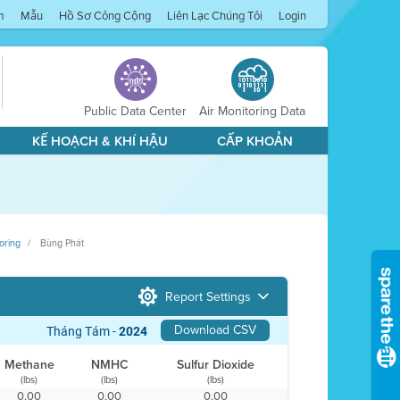
m
Mẫu
Hồ Sơ Công Cộng
Liên Lạc Chúng Tôi
Login
Public Data Center
Air Monitoring Data
KẾ HOẠCH & KHÍ HẬU
CẤP KHOẢN
oring
Bùng Phát
Report Settings
Download CSV
Tháng Tám -
2024
Methane
NMHC
Sulfur Dioxide
(lbs)
(lbs)
(lbs)
0,00
0,00
0,00