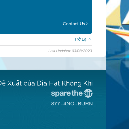
Contact Us
Trở Lại
Last Updated: 03/08/2023
Đề Xuất của Địa Hạt Không Khí
Đến
Trang
Đến
Mạng
Trang
Spare
Mạng
The
8774
Air
No