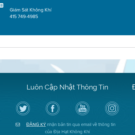
Giám Sát Không Khí
415 749-4985
Luôn Cập Nhật Thông Tin
Hãy
Truy
Kênh
Air
theo
cập
YouTube
District
dõi
Trang
của
on
Địa
Facebook
Địa
Instagram
Hạt
của
Hạt
ĐĂNG KÝ
nhận bản tin qua email về thông tin
Không
Địa
Không
Khí
Hạt
Khí
của Địa Hạt Không Khí
trên