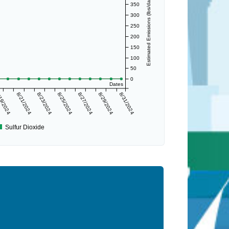
Estimated Emissions (lbs/day)
350
300
250
200
150
100
50
0
Dates
19/2024
8/21/2024
8/23/2024
8/25/2024
8/27/2024
8/29/2024
8/31/2024
Sulfur Dioxide