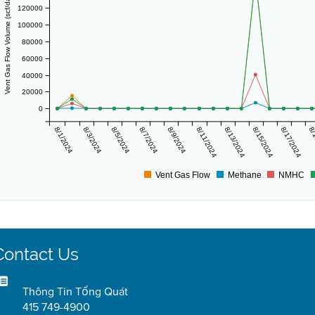
Vent Gas Flow Volume (scf/day)
120000
100000
80000
60000
40000
20000
0
8/1/2024
8/3/2024
8/5/2024
8/7/2024
8/9/2024
8/11/2024
8/13/2024
8/15/2024
8/17/2024
8/
Vent Gas Flow
Methane
NMHC
Contact Us
Thông Tin Tổng Quát
415 749-4900