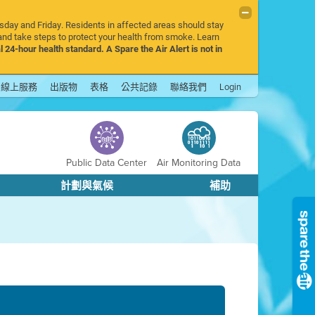
rsday and Friday. Residents in affected areas should stay
nd take steps to protect your health from smoke. Learn
l 24-hour health standard. A Spare the Air Alert is not in
線上服務
出版物
表格
公共記錄
聯絡我們
Login
Public Data Center
Air Monitoring Data
計劃與氣候
補助