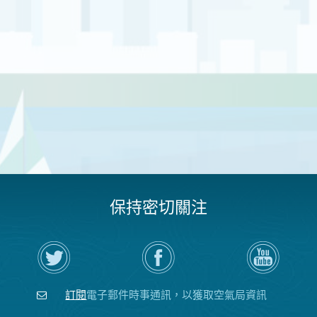
保持密切關注
在
瀏
空
Twitter
覽
氣
上
空
局
關
氣
YouTube
注
局
頻
訂閱
電子郵件時事通訊，以獲取空氣局資訊
空
的
道
氣
Facebook
局
頁