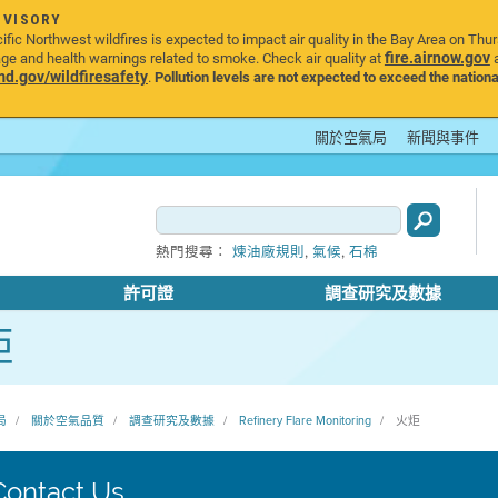
DVISORY
ic Northwest wildfires is expected to impact air quality in the Bay Area on Thu
fire.airnow.gov
age and health warnings related to smoke. Check air quality at
a
.gov/wildfiresafety
.
Pollution levels are not expected to exceed the nationa
關於空氣局
新聞與事件
,
,
熱門搜尋：
煉油廠規則
氣候
石棉
許可證
調查研究及數據
炬
局
關於空氣品質
調查研究及數據
Refinery Flare Monitoring
火炬
Contact Us