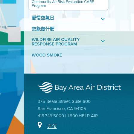
Community Air Risk Evaluation CARE
Program
愛惜空氣日
您能做什麼
WILDFIRE AIR QUALITY
RESPONSE PROGRAM
WOOD SMOKE
375 Beale Street, Suite 600
San Francisco, CA 94105
415.749.5000 | 1.800.HELP AIR
方位