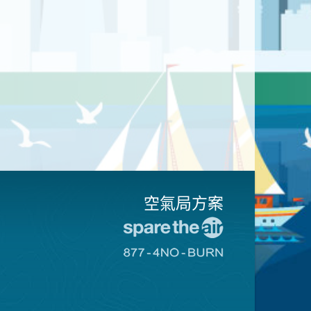
空氣局方案
前
往
前
愛
往
惜
8774
空
不
氣