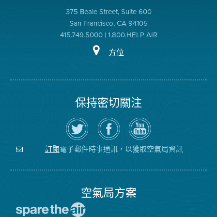
375 Beale Street, Suite 600
San Francisco, CA 94105
415.749.5000 | 1.800.HELP AIR
方位
保持密切關注
在
瀏
空
Twitter
覽
氣
上
空
局
關
氣
YouTube
注
局
頻
電子郵件時事通訊，以獲取空氣局資訊
訂閱
空
的
道
氣
Facebook
局
頁
面
空氣局方案