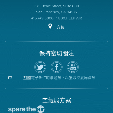
375 Beale Street, Suite 600
San Francisco, CA 94105
415.749.5000 | 1.800.HELP AIR
方位
保持密切關注
在
瀏
空
Twitter
覽
氣
上
空
局
關
氣
YouTube
注
局
頻
電子郵件時事通訊，以獲取空氣局資訊
訂閱
空
的
道
氣
Facebook
局
頁
面
空氣局方案