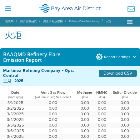
空氣局
關於空氣品質
調查研究及數據
Refinery Flare Monitoring
火炬
火炬
BAAQMD Refinery Flare
Report Settings
Emission Report
Martinez Refining Company - Ops.
Download CSV
Central
三月 -
2025
Date
Vent Gas Flow
Methane
NMHC
Sulfur Dioxide
(mo/day/yr)
(volume in scf)
(lbs)
(lbs)
(lbs)
See note 1
3/1/2025
0.00
0.00
0.00
0.00
3/2/2025
0.00
0.00
0.00
0.00
3/3/2025
0.00
0.00
0.00
0.00
3/4/2025
0.00
0.00
0.00
0.00
3/5/2025
0.00
0.00
0.00
0.00
3/6/2025
0.00
0.00
0.00
0.00
3/7/2025
0.00
0.00
0.00
0.00