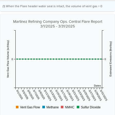
(1) When the Flare header water seal is intact, the volume of vent gas = 0
Martinez Refining Company Ops. Central Flare Report
3/1/2025 - 3/31/2025
Vent Gas Flow Volume (scf/day)
Estimated Emissions (lbs/day)
0
0
Dates
3/1/2025
3/3/2025
3/5/2025
3/7/2025
3/9/2025
3/11/2025
3/13/2025
3/15/2025
3/17/2025
3/19/2025
3/21/2025
3/23/2025
3/25/2025
3/27/2025
3/29/2025
3/31/2025
Vent Gas Flow
Methane
NMHC
Sulfur Dioxide