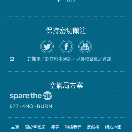
方位
保持密切關注
在
瀏
空
Twitter
覽
氣
上
空
局
關
氣
YouTube
注
局
頻
電子郵件時事通訊，以獲取空氣局資訊
訂閱
空
的
道
氣
Facebook
局
頁
面
空氣局方案
前
往
愛
前
惜
往
空
8774
氣
不
主頁
關於空氣局
搜尋
聯絡我們
反歧視
網站地圖
日
可
網
燃