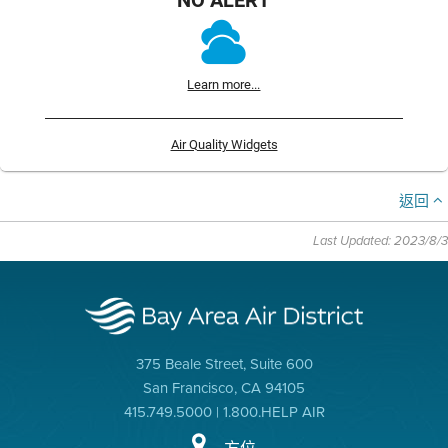
Learn more...
Air Quality Widgets
返回
Last Updated: 2023/8/3
375 Beale Street, Suite 600
San Francisco, CA 94105
415.749.5000 | 1.800.HELP AIR