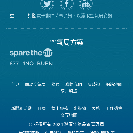
Twitter
覽
氣
上
空
局
關
氣
YouTube
注
局
頻
電子郵件時事通訊，以獲取空氣局資訊
訂閱
空
的
道
氣
Facebook
局
頁
面
空氣局方案
前
往
愛
前
惜
往
空
8774
氣
不
主頁
關於空氣局
搜尋
聯絡我們
反歧視
網站地圖
日
可
網
燃
語言翻譯
站
燒
網
站
新聞和活動
日曆
線上服務
出版物
表格
工作機會
交互地圖
© 版權所有 2024 灣區空氣品質管理局
無障礙服務
使用條款
隱私政策
社群媒體政策