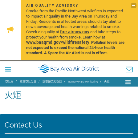
AIR QUALITY ADVISORY
Smoke from the Pacific Northwest wildfires is expected
to impact air quality in the Bay Area on Thursday and
Friday. Residents in affected areas should stay alert to
news coverage and health warnings related to smoke.
fire.airnow.gov
Check air quality at
and take steps to
protect your health from smoke. Learn how at
www.baaqmd.gov/wildfiresafety
.
Pollution levels are
not expected to exceed the national 24-hour health
standard. A Spare the Air Alert is not in effect.
空氣局
關於空氣品質
調查研究及數據
Refinery Flare Monitoring
火炬
火炬
Contact Us