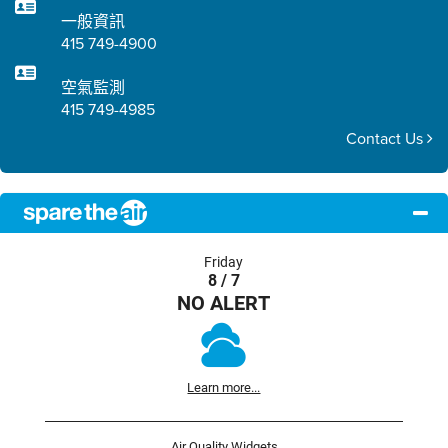
一般資訊
415 749-4900
空氣監測
415 749-4985
Contact Us
Friday
8 / 7
NO ALERT
Learn more...
Air Quality Widgets