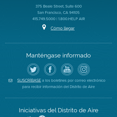
375 Beale Street, Suite 600
San Francisco, CA 94105
415.749.5000 | 1.800.HELP AIR
Cómo llegar
Manténgase informado
Siga
Visite
Canal
Air
el
la
de
District
Distrito
página
YouTube
on
de
de
del
Instagram
Aire
Facebook
Distrito
a los boletines por correo electrónico
SUSCRÍBASE
en
del
de
para recibir información del Distrito de Aire
Twitter
Distrito
Aire
Iniciativas del Distrito de Aire