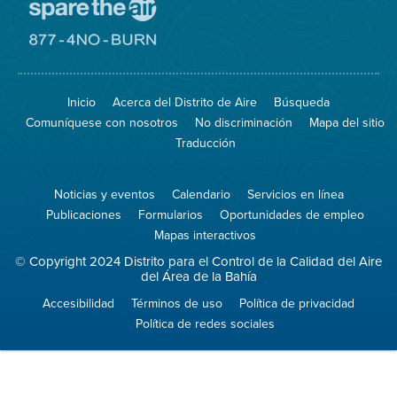
Visite
el
sitio
Visite
de
el
Spare
sitio
The
de
Inicio
Acerca del Distrito de Aire
Búsqueda
Air
8774
(proteja
No
Comuníquese con nosotros
No discriminación
Mapa del sitio
el
Burn
aire)
Traducción
Noticias y eventos
Calendario
Servicios en línea
Publicaciones
Formularios
Oportunidades de empleo
Mapas interactivos
© Copyright 2024 Distrito para el Control de la Calidad del Aire
del Área de la Bahía
Accesibilidad
Términos de uso
Política de privacidad
Política de redes sociales